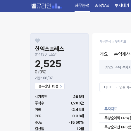
재무분석
종목발굴
투자대가
재무분석
투자지표
한익스프레스
개요
손익계산
014130
코스피
2,525
기업의 주당 투자지
0
(0%)
기준 : 08/07
종목진단
15점
데이터
연결 재
시가총액
298억
주식수
1,200만
투자지표
PER
-2.44배
PBR
0.38배
주당순이익 EPS(
ROE
-15.50%
주당순자산 BPS(원
결산월
12월