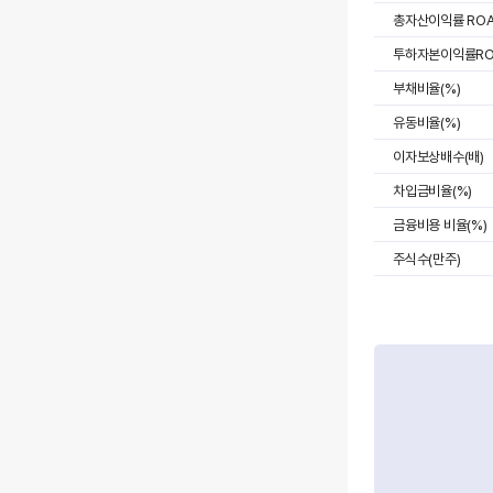
총자산이익률 ROA
투하자본이익률ROI
부채비율(%)
유동비율(%)
이자보상배수(배)
차입금비율(%)
금융비용 비율(%)
주식수(만주)