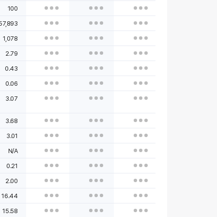
100
57,893
1,078
2.79
0.43
0.06
3.07
3.68
3.01
N/A
0.21
2.00
16.44
15.58