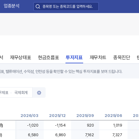
업종분석
서
재무상태표
현금흐름표
투자지표
재무차트
종목진단
표, 밸류에이션, 수익성, 안전성 등을 확인할 수 있는 핵심 투자지표를 보여 드립니다.
무제표
국제회계
2026/03
2025/12
2025/09
2025/06
20
원)
-1,020
-1,154
920
1,019
)
6,580
6,860
7,162
7,327