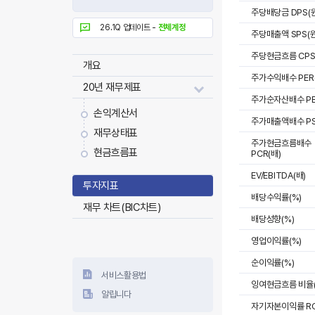
주당배당금 DPS(원
26.1Q 업데이트 -
전체계정
주당매출액 SPS(원
주당현금흐름 CPS
개요
주가수익배수 PER
20년 재무제표
주가순자산배수 PB
손익계산서
주가매출액배수 PS
재무상태표
주가현금흐름배수
현금흐름표
PCR(배)
EV/EBITDA(배)
투자지표
배당수익률(%)
재무 차트(BIC차트)
배당성향(%)
영업이익률(%)
순이익률(%)
서비스활용법
잉여현금흐름 비율(
알립니다
자기자본이익률 RO