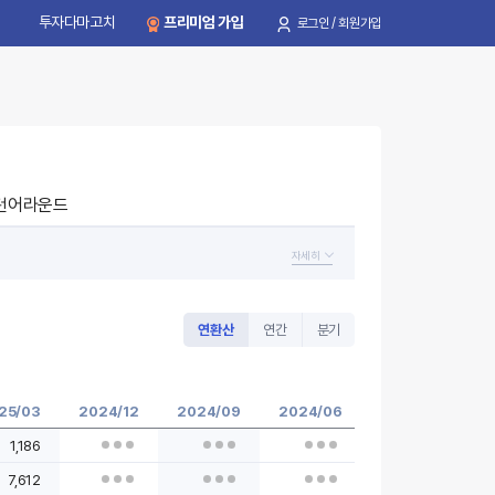
투자다마고치
프리미엄 가입
로그인 / 회원가입
턴어라운드
자세히
연환산
연간
분기
25/03
2024/12
2024/09
2024/06
2024/03
2
1,186
7,612