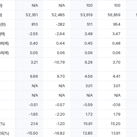
)
N/A
N/A
100
100
)
52,351
52,485
53,619
56,859
(원)
810
-282
511
954
(배)
-2.55
-2.64
3.48
3.47
R(배)
0.40
0.44
0.45
0.48
R(배)
0.05
0.06
0.06
0.06
3.21
-10.79
6.26
3.70
9.69
9.70
4.56
4.41
N/A
N/A
3.01
3.01
N/A
N/A
N/A
N/A
-0.51
-0.57
-0.59
-0.16
-1.95
-2.20
1.72
1.79
%)
2.14
-1.20
15.91
15.20
E(%)
-15.50
-16.82
12.85
13.91