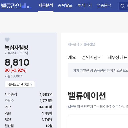
재무분석
종목발굴
투자대가
업종분석
재무분석
종목진단
녹십자웰빙
234690
코스닥
개요
손익계산서
재무상태표
8,810
80
(+0.92%)
자체 개발한 AI 종목진단 분석 시스템으
기준 : 08/07
주가가 저평가~고평가의 상태를 나태내고 
종목진단
46점
밸류에이션
시가총액
1,583억
주식수
1,775만
밸류에이션 밴드차트는 데이터히어로가 빅 데
PER
84.80배
PBR
1.48배
ROE
1.74%
결산월
12월