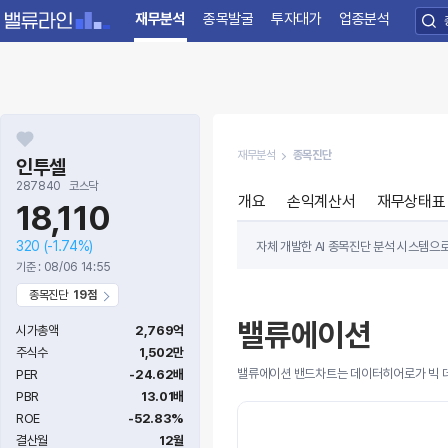
재무분석
종목발굴
투자대가
업종분석
재무분석
종목진단
인투셀
287840
코스닥
개요
손익계산서
재무상태표
18,110
320
(-1.74%)
자체 개발한 AI 종목진단 분석 시스템으
기준 : 08/06 14:55
주가가 저평가~고평가의 상태를 나태내고 
종목진단
19점
밸류에이션
시가총액
2,769억
주식수
1,502만
밸류에이션 밴드차트는 데이터히어로가 빅 데
PER
-24.62배
PBR
13.01배
ROE
-52.83%
결산월
12월