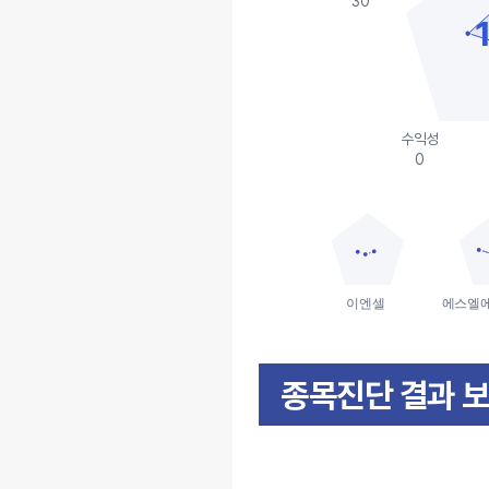
30
수익성
0
이엔셀
에스엘
종목진단 결과 