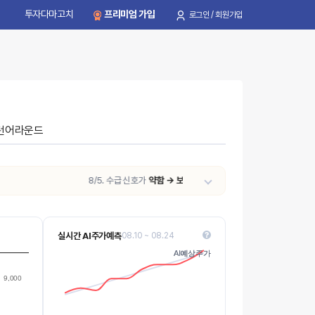
투자다마고치
프리미엄 가입
로그인 / 회원가입
턴어라운드
8/5. 수급 신호가
약함 → 보통
으로 변동되었습니다.
실시간 AI주가예측
08.10 ~ 08.24
4650
AI예상주가
AI예상주가
4600
Values
9,000
4550