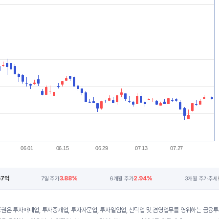
06.01
06.15
06.29
07.13
07.27
67억
3.88%
2.94%
7일 주가
6개월 주가
3개월 주가추세
권은 투자매매업, 투자중개업, 투자자문업, 투자일임업, 신탁업 및 겸영업무를 영위하는 금융투자