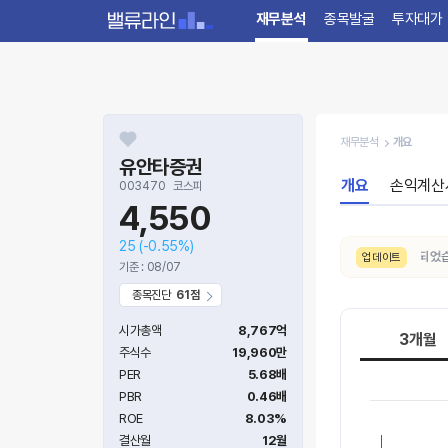
재무분석
종목발굴
투자대가
재무분석
개요
유안타증권
개요
손익계산
003470
코스피
4,550
25
(-0.55%)
8/7. 수급 신호가
보통 → 강함
으로 변동되었습니다
업데이트
기준 : 08/07
종목진단
61점
시가총액
8,767억
3개월
주식수
19,960만
PER
5.68배
PBR
0.46배
ROE
8.03%
결산월
12월