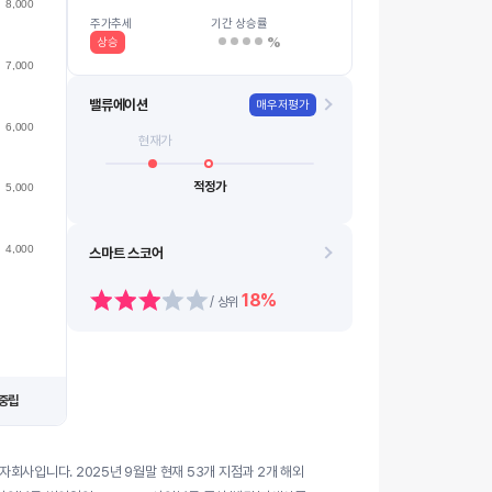
8,000
4500
08.13
08.21
08.14
08.24
08.18
0…
08.11
08.19
08.12
08.20
주가추세
기간 상승률
%
상승
7,000
밸류에이션
매우저평가
6,000
현재가
적정가
5,000
4,000
스마트 스코어
18%
/ 상위
중립
회사입니다. 2025년 9월말 현재 53개 지점과 2개 해외