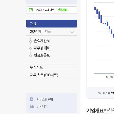
26.1Q 업데이트 -
전체계정
개요
20년 재무제표
손익계산서
재무상태표
현금흐름표
투자지표
재무 차트(BIC차트)
05.18
8,7
시가총액
서비스활용법
알립니다
유안타증
기업개요