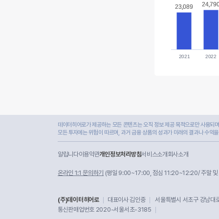
24,79
24,79
23,089
23,089
2021
2022
데이터히어로가 제공하는 모든 콘텐츠는 오직 정보 제공 목적으로만 사용되며,
모든 투자에는 위험이 따르며, 과거 금융 상품의 성과가 미래의 결과나 수익을
알립니다
이용약관
개인정보처리방침
서비스소개
회사소개
온라인 1:1 문의하기
(평일 9:00~17:00, 점심 11:20~12:20/ 주말 
(주)데이터히어로
대표이사 김인중
서울특별시 서초구 강남대로 
통신판매업번호 2020-서울서초-3185