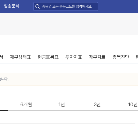
업종분석
서
재무상태표
현금흐름표
투자지표
재무차트
종목진단
.
6개월
1년
3년
10년