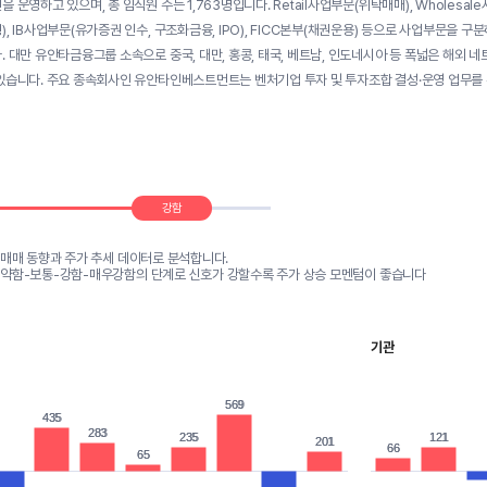
 운영하고 있으며, 총 임직원 수는 1,763명입니다. Retail사업부문(위탁매매), Wholesa
), IB사업부문(유가증권 인수, 구조화금융, IPO), FICC본부(채권운용) 등으로 사업부문을
. 대만 유안타금융그룹 소속으로 중국, 대만, 홍콩, 태국, 베트남, 인도네시아 등 폭넓은 해
있습니다. 주요 종속회사인 유안타인베스트먼트는 벤처기업 투자 및 투자조합 결성·운영 업무를
강함
 매매 동향과 주가 추세 데이터로 분석합니다.
-약함-보통-강함-매우강함의 단계로 신호가 강할수록 주가 상승 모멘텀이 좋습니다
기관
569
569
435
435
283
283
235
235
121
121
201
201
66
66
65
65