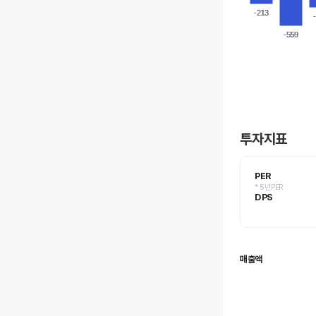
-213
-213
-559
-559
투자지표
PER
* 5년PER
DPS
매출액