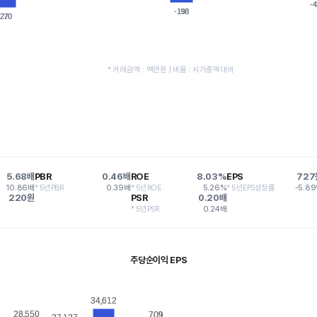
-4
-4
-198
-198
-270
-270
* 거래금액 : 백만원 | 비율 : 시가총액대비
5.68배
PBR
0.46배
ROE
8.03%
EPS
727
10.86배
* 5년PBR
0.39배
* 5년ROE
5.26%
* 5년EPS성장률
-5.8
220원
PSR
0.20배
* 5년PSR
0.24배
주당순이익 EPS
34,612
34,612
28,550
28,550
709
709