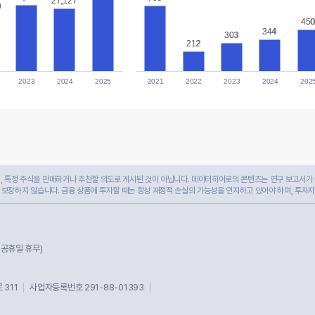
27,127
27,127
0
0
45
45
344
344
303
303
212
212
2023
2024
2025
2021
2022
2023
2024
202
 특정 주식을 판매하거나 추천할 의도로 게시된 것이 아닙니다. 데이터히어로의 콘텐츠는 연구 보고서가 
 보장하지 않습니다. 금융 상품에 투자할 때는 항상 재정적 손실의 가능성을 인지하고 있어야 하며, 투자
및 공휴일 휴무)
311
사업자등록번호 291-88-01393