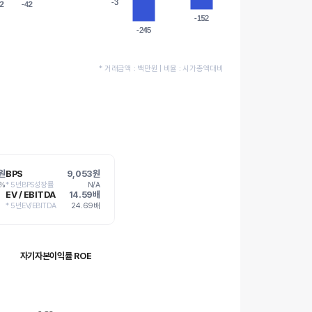
-3
-3
2
2
-42
-42
-152
-152
-245
-245
* 거래금액 : 백만원 | 비율 : 시가총액대비
원
BPS
9,053원
9%
* 5년BPS성장률
N/A
EV / EBITDA
14.59배
* 5년EV/EBITDA
24.69배
자기자본이익률 ROE