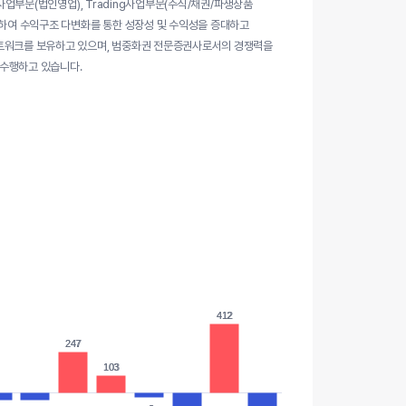
le사업부문(법인영업), Trading사업부문(주식/채권/파생상품
 구분하여 수익구조 다변화를 통한 성장성 및 수익성을 증대하고
외 네트워크를 보유하고 있으며, 범중화권 전문증권사로서의 경쟁력을
 수행하고 있습니다.
412
412
247
247
103
103