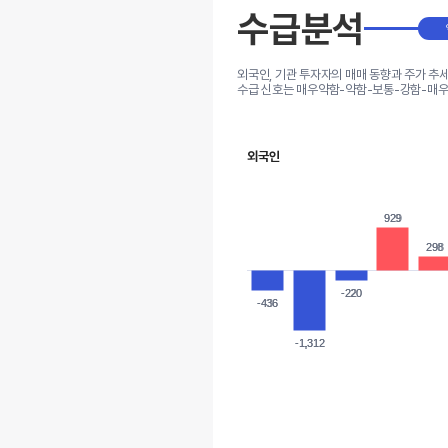
수급분석
외국인, 기관 투자자의 매매 동향과 주가 추
수급 신호는 매우약함-약함-보통-강함-매우
외국인
929
929
298
298
-220
-220
-436
-436
-1,312
-1,312