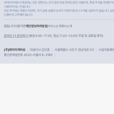
데이터히어로가 제공하는 모든 콘텐츠는 오직 정보 제공 목적으로만 사용되며, 특정 주식을 판매하거나
사용되어서는 안 됩니다.
모든 투자에는 위험이 따르며, 과거 금융 상품의 성과가 미래의 결과나 수익을 보장하지 않습니다. 금
신중하게 고려해야 합니다.
알립니다
이용약관
개인정보처리방침
서비스소개
회사소개
온라인 1:1 문의하기
(평일 9:00~17:00, 점심 11:20~12:20/ 주말 및 공휴일 휴무)
(주)데이터히어로
대표이사 김인중
서울특별시 서초구 강남대로 311
사업자등록번호
통신판매업번호 2020-서울서초-3185