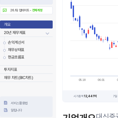
26.1Q 업데이트 -
전체계정
개요
20년 재무제표
손익계산서
재무상태표
현금흐름표
투자지표
재무 차트(BIC차트)
05.18
06.01
12,441억
시가총액
7일
서비스활용법
알립니다
대신증권