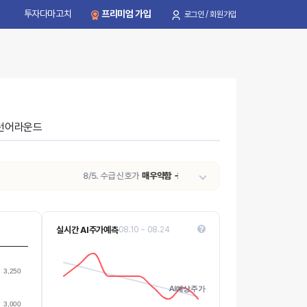
투자다마고치
프리미엄 가입
로그인 / 회원가입
턴어라운드
8/5. 수급 신호가
매우약함 → 약함
으로 변동되었습니다.
실시간 AI주가예측
08.10 ~ 08.24
1920
1918
Values
3,250
1916
AI예상주가
AI예상주가
3,000