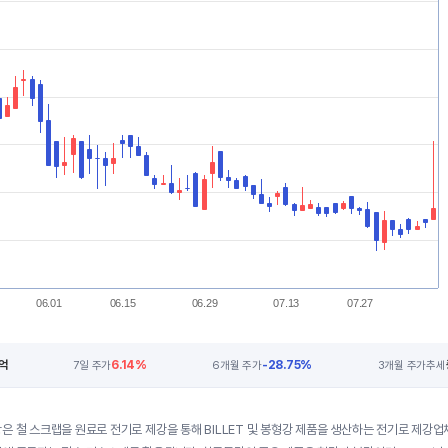
06.01
06.15
06.29
07.13
07.27
억
6.14%
-28.75%
7일 주가
6개월 주가
3개월 주가추세
은 철 스크랩을 원료로 전기로 제강을 통해 BILLET 및 봉형강 제품을 생산하는 전기로 제강업체