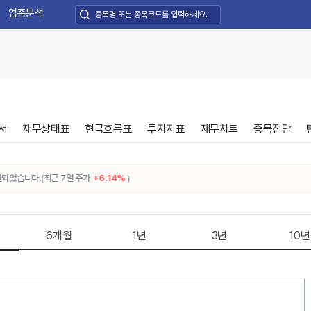
업종분석
서
재무상태표
현금흐름표
투자지표
재무차트
종목진단
습니다.(최근 7일 주가
+6.14%
)
6개월
1년
3년
10년