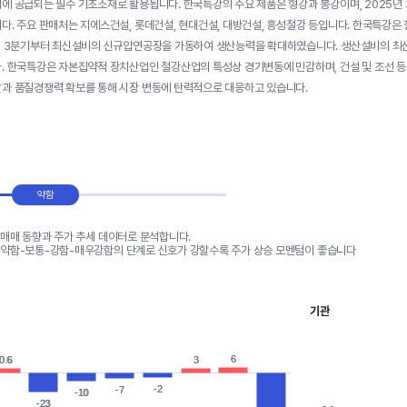
에 공급되는 필수 기초소재로 활용됩니다. 한국특강의 주요 제품은 형강과 봉강이며, 2025년 3분
다. 주요 판매처는 지에스건설, 롯데건설, 현대건설, 대방건설, 흥성철강 등입니다. 한국특강은 
년 3분기부터 최신설비의 신규압연공장을 가동하여 생산능력을 확대하였습니다. 생산설비의 최
. 한국특강은 자본집약적 장치산업인 철강산업의 특성상 경기변동에 민감하며, 건설 및 조선 등
과 품질경쟁력 확보를 통해 시장 변동에 탄력적으로 대응하고 있습니다.
약함
 매매 동향과 주가 추세 데이터로 분석합니다.
-약함-보통-강함-매우강함의 단계로 신호가 강할수록 주가 상승 모멘텀이 좋습니다
기관
6
6
0.6
0.6
3
3
-2
-2
-7
-7
-10
-10
-23
-23