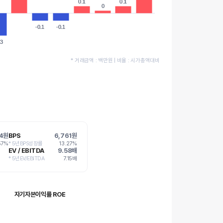
0.1
0.1
0.1
0.1
0
0
-0.1
-0.1
-0.1
-0.1
.3
.3
* 거래금액 : 백만원 | 비율 : 시가총액대비
4원
BPS
6,761원
57%
* 5년BPS성장률
13.27%
EV / EBITDA
9.58배
* 5년EV/EBITDA
7.15배
자기자본이익률 ROE