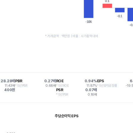
0.1
0.1
-0.1
-0.1
-106
-106
-0
-0
* 거래금액 : 백만원 | 비율 : 시가총액대비
28.28배
PBR
0.27배
ROE
0.94%
EPS
6
11.43배
* 5년PBR
0.68배
* 5년ROE
11.87%
* 5년EPS성장률
-19.
400원
PSR
0.07배
* 5년PSR
0.16배
주당순이익 EPS