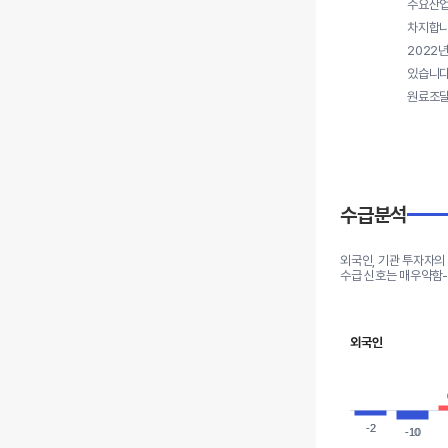
수요산업
차지합니
2022
있습니다
원료조달
수급분석
외국인, 기관 투자자의
수급 신호는 매우약함
외국인
-2
-2
-10
-10