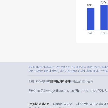
7,959
7,959
6,915
6,915
2021
2022
데이터히어로가 제공하는 모든 콘텐츠는 오직 정보 제공 목적으로만 사용되며,
모든 투자에는 위험이 따르며, 과거 금융 상품의 성과가 미래의 결과나 수익을
알립니다
이용약관
개인정보처리방침
서비스소개
회사소개
온라인 1:1 문의하기
(평일 9:00~17:00, 점심 11:20~12:20/ 주말 
(주)데이터히어로
대표이사 김인중
서울특별시 서초구 강남대로 