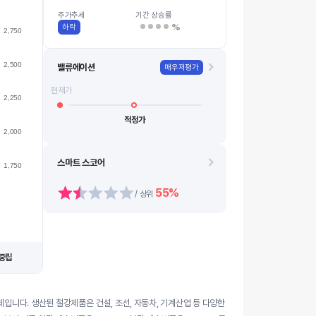
1914
08.13
08.21
08.14
08.24
08.18
0…
08.11
08.19
08.12
08.20
주가추세
기간 상승률
%
하락
2,750
2,500
밸류에이션
매우저평가
현재가
2,250
적정가
2,000
스마트 스코어
1,750
55%
/ 상위
중립
입니다. 생산된 철강제품은 건설, 조선, 자동차, 기계산업 등 다양한