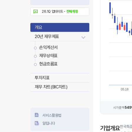
26.1Q 업데이트 -
전체계정
개요
20년 재무제표
손익계산서
재무상태표
현금흐름표
투자지표
재무 차트(BIC차트)
05.18
549
시가총액
서비스활용법
알립니다
한국특강
기업개요