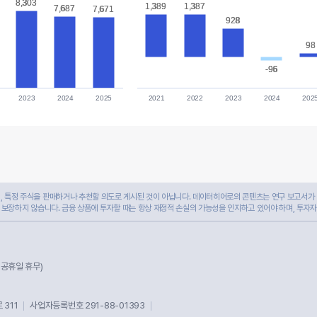
8,303
8,303
1,389
1,389
1,387
1,387
7,687
7,687
7,671
7,671
928
928
98
98
-96
-96
2023
2024
2025
2021
2022
2023
2024
202
 특정 주식을 판매하거나 추천할 의도로 게시된 것이 아닙니다. 데이터히어로의 콘텐츠는 연구 보고서가 
 보장하지 않습니다. 금융 상품에 투자할 때는 항상 재정적 손실의 가능성을 인지하고 있어야 하며, 투자
및 공휴일 휴무)
311
사업자등록번호 291-88-01393