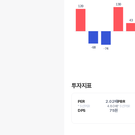
130
130
120
120
43
43
-68
-68
-74
-74
투자지표
PER
2.02배
PBR
* 5년PER
4.80배
* 5년PBR
DPS
75원