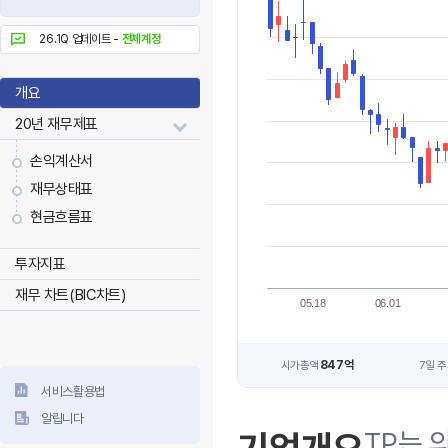
26.1Q 업데이트 -
전체계정
개요
20년 재무제표
손익계산서
재무상태표
현금흐름표
투자지표
재무 차트(BIC차트)
05.18
06.01
847억
시가총액
7일 
서비스활용법
알립니다
TP는 