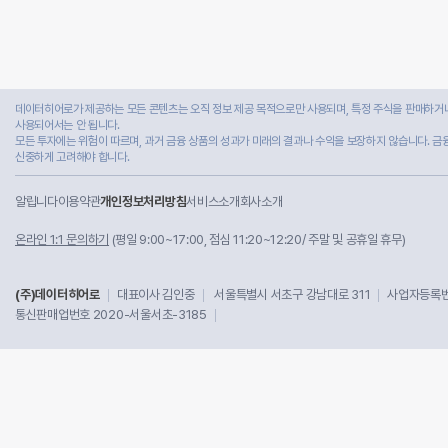
데이터히어로가 제공하는 모든 콘텐츠는 오직 정보 제공 목적으로만 사용되며, 특정 주식을 판매하거나
사용되어서는 안 됩니다.
모든 투자에는 위험이 따르며, 과거 금융 상품의 성과가 미래의 결과나 수익을 보장하지 않습니다. 금
신중하게 고려해야 합니다.
알립니다
이용약관
개인정보처리방침
서비스소개
회사소개
온라인 1:1 문의하기
(평일 9:00~17:00, 점심 11:20~12:20/ 주말 및 공휴일 휴무)
(주)데이터히어로
대표이사 김인중
서울특별시 서초구 강남대로 311
사업자등록번호
통신판매업번호 2020-서울서초-3185