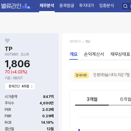
재무분석
종목발굴
투자대가
업종분석
재무분석
개요
TP
개요
손익계산서
재무상태표
007980
코스피
1,806
70
(+4.03%)
8/6. 주가추세(3개월)가
약세 → 중립
으로 전환되었습니다.(최근 7일 주가
업데이트
기준 : 08/07
종목진단
45점
시가총액
847억
3개월
6개
주식수
4,690만
PER
2.02배
PBR
0.29배
ROE
14.16%
결산월
12월