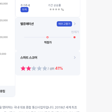
70k
40,000
08.13
08.21
08.14
08.24
08.18
0…
08.11
08.19
08.12
08.20
주가추세
기간 상승률
%
하락
20,000
밸류에이션
매우고평가
현재가
00,000
적정가
0,000
스마트 스코어
41%
/ 상위
중립
 영위하는 국내 대표 종합 통신사업자입니다. 2019년 세계 최초