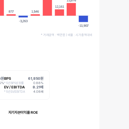
23,876
23,876
12,161
12,161
877
877
1,546
1,546
-3,263
-3,263
-11,907
-11,907
* 거래금액 : 백만원 | 비율 : 시가총액대비
6원
BPS
61,850원
05%
* 5년BPS성장률
0.88%
EV / EBITDA
8.21배
* 5년EV/EBITDA
4.08배
자기자본이익률 ROE