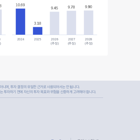
10.69
10.69
8
8
9.90
9.90
9.78
9.78
9.45
9.45
3.18
3.18
8
2024
2025
2026
2027
2028
)
(추정)
(추정)
(추정)
아니며, 투자 결정의 유일한 근거로 사용되어서는 안 됩니다.
자는 투자하기 전에 자신의 투자 목표와 위험을 신중하게 고려해야 합니다.