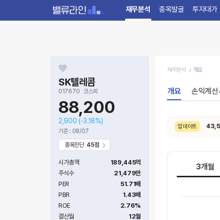
재무분석
종목발굴
투자대가
재무분석
개요
SK텔레콤
개요
손익계산
017670
코스피
88,200
2,900
(-3.18%)
8/6. [실적발표]
26.2Q
잠정 매출액은
43,591
업데이트
기준 : 08/07
종목진단
45점
시가총액
189,445억
3개월
주식수
21,479만
PER
51.71배
PBR
1.43배
ROE
2.76%
결산월
12월