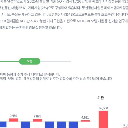
용화를 달성하였으며, 2025년 9월 말 기준 5G 가입자 1,726만 명을 확보하여 시장점유율 
, 유선통신사업(25%), 기타사업(2%)으로 구성되어 있습니다. 무선통신사업은 피에스앤마케팅
 서비스 품질을 제공하고 있습니다. 유선통신사업은 SK브로드밴드를 통해 초고속인터넷, IPTV
 SK텔레콤은 AI 기반 지속가능한 미래 구현을 비전으로 AI DC, AI 모델 개발 등 신기술 연구개
0에 가입하는 등 환경경영을 실천하고 있습니다.
보통
 매매 동향과 주가 추세 데이터로 분석합니다.
-약함-보통-강함-매우강함의 단계로 신호가 강할수록 주가 상승 모멘텀이 좋습니다
기관
62,588
62,588
9,469
9,469
7,875
7,875
4,611
4,611
30,
30,