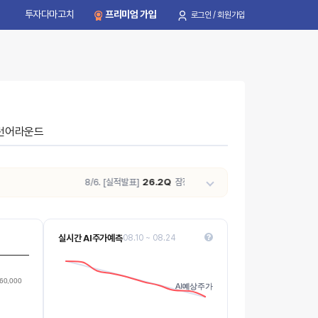
투자다마고치
프리미엄 가입
로그인 / 회원가입
턴어라운드
8/6. [실적발표]
26.2Q
잠정 영업이익은
5,660억원
으로 전년 동기 
실시간 AI주가예측
08.10 ~ 08.24
90k
Values
60,000
AI예상주가
AI예상주가
80k