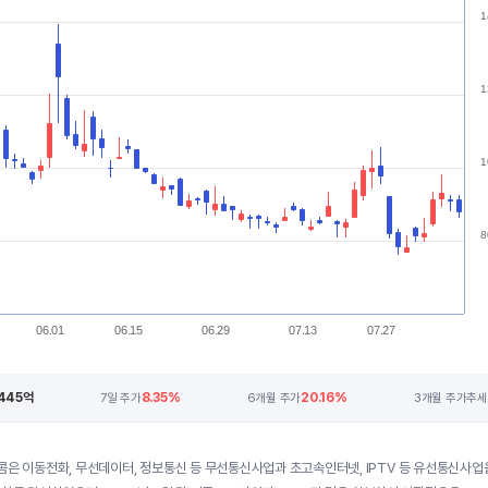
1
1
1
8
06.01
06.15
06.29
07.13
07.27
,445억
8.35%
20.16%
7일 주가
6개월 주가
3개월 주가추세
콤은 이동전화, 무선데이터, 정보통신 등 무선통신사업과 초고속인터넷, IPTV 등 유선통신사업을