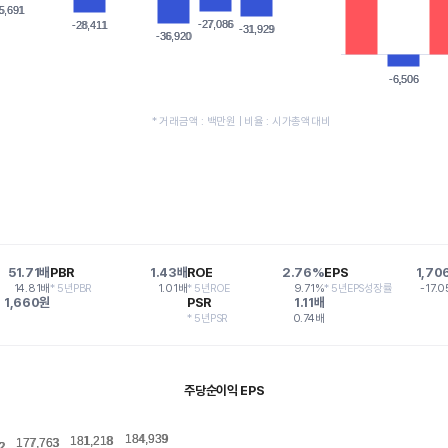
5,691
5,691
-27,086
-27,086
-28,411
-28,411
-31,929
-31,929
-36,920
-36,920
-6,506
-6,506
* 거래금액 : 백만원 | 비율 : 시가총액대비
51.71배
PBR
1.43배
ROE
2.76%
EPS
1,70
14.81배
* 5년PBR
1.01배
* 5년ROE
9.71%
* 5년EPS성장률
-17.
1,660원
PSR
1.11배
* 5년PSR
0.74배
주당순이익 EPS
184,939
184,939
181,218
181,218
177,763
177,763
2
2