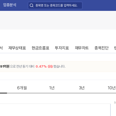
업종분석
서
재무상태표
현금흐름표
투자지표
재무차트
종목진단
억원
으로 전년 동기 대비
0.47% 상승
했습니다.
6개월
1년
3년
10년
1