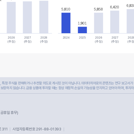
6,83
6,83
6,420
6,420
5,810
5,810
5,858
5,858
1,901
1,901
2026
2027
2028
2024
2025
2026
2027
202
(추정)
(추정)
(추정)
(추정)
(추정)
(추정
 특정 주식을 판매하거나 추천할 의도로 게시된 것이 아닙니다. 데이터히어로의 콘텐츠는 연구 보고서가 
 보장하지 않습니다. 금융 상품에 투자할 때는 항상 재정적 손실의 가능성을 인지하고 있어야 하며, 투자
및 공휴일 휴무)
311
사업자등록번호 291-88-01393