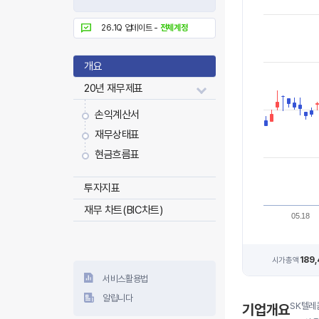
26.1Q 업데이트 -
전체계정
개요
20년 재무제표
손익계산서
재무상태표
현금흐름표
투자지표
재무 차트(BIC차트)
05.18
189
시가총액
서비스활용법
알립니다
SK텔레
기업개요