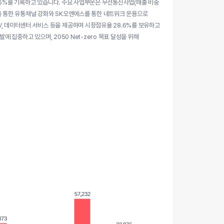
43.5%를 기록하고 있습니다. 주요 사업부문은 무선통신사업(매출 비중
을 통한 유통채널 강화와 SK오앤에스를 통한 네트워크 운용으로
, 데이터센터 서비스 등을 제공하며 시장점유율 28.6%를 보유하고
발에 집중하고 있으며, 2050 Net-zero 목표 달성을 위해
57,232
57,232
373
373