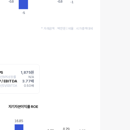
-0.8
-0.8
-0.8
-0.8
-1
-1
-5
-5
* 거래금액 : 백만원 | 비율 : 시가총액대비
PS
1,875원
5년BPS성장률
N/A
 / EBITDA
3.77배
5년EV/EBITDA
0.50배
자기자본이익률 ROE
16.85
16.85
8.29
8.29