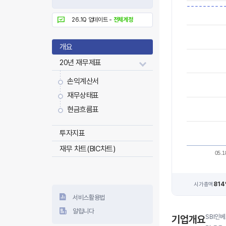
26.1Q 업데이트 -
전체계정
개요
20년 재무제표
손익계산서
재무상태표
현금흐름표
투자지표
재무 차트(BIC차트)
05.1
814
시가총액
서비스활용법
알립니다
SBI인
기업개요