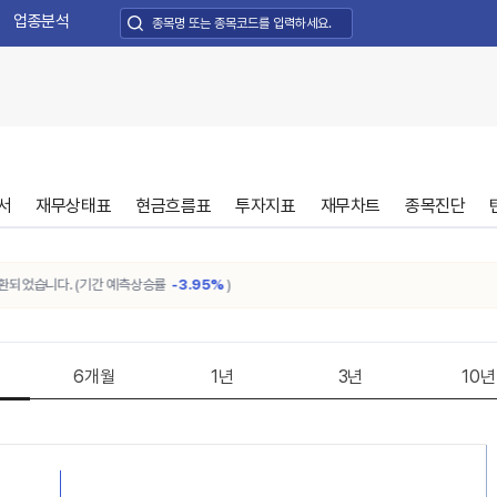
업종분석
서
재무상태표
현금흐름표
투자지표
재무차트
종목진단
었습니다. (기간 예측상승률
-3.95%
)
6개월
1년
3년
10년