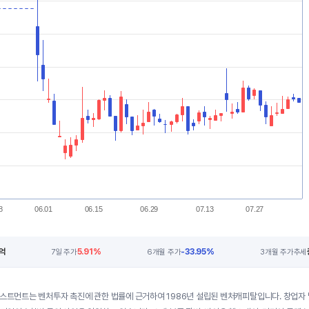
8
06.01
06.15
06.29
07.13
07.27
억
5.91%
-33.95%
7일 주가
6개월 주가
3개월 주가추세
베스트먼트는 벤처투자 촉진에 관한 법률에 근거하여 1986년 설립된 벤처캐피탈입니다. 창업자 및