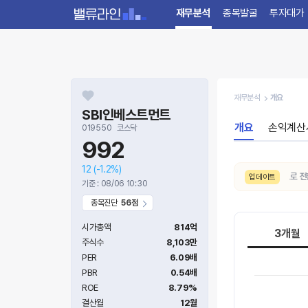
재무분석
종목발굴
투자대가
재무분석
개요
SBI인베스트먼트
개요
손익계산
019550
코스닥
992
12
(-1.2%)
8/6. 10일간 AI 주가예측 추세가
하락
으로 전환되
업데이트
기준 : 08/06 10:30
종목진단
56점
시가총액
814억
3개월
주식수
8,103만
PER
6.09배
PBR
0.54배
ROE
8.79%
결산월
12월