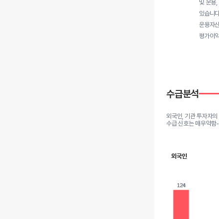
및 운용
있습니다
운용자산
평가이익
수급분석
외국인, 기관 투자자의
수급 신호는 매우약함
외국인
124
124