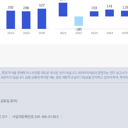
327
327
141
141
292
292
11
11
286
286
103
103
-185
-185
2023
2024
2025
2021
2022
2023
2024
202
 특정 주식을 판매하거나 추천할 의도로 게시된 것이 아닙니다. 데이터히어로의 콘텐츠는 연구 보고서가 
 보장하지 않습니다. 금융 상품에 투자할 때는 항상 재정적 손실의 가능성을 인지하고 있어야 하며, 투자
및 공휴일 휴무)
311
사업자등록번호 291-88-01393