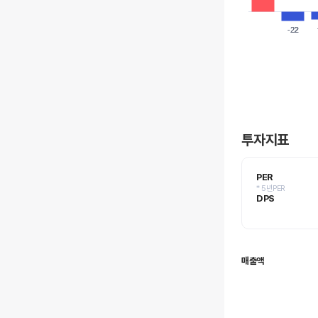
-22
-22
투자지표
PER
* 5년PER
DPS
매출액