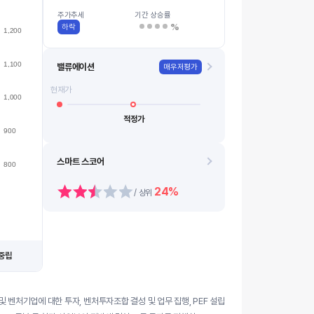
925
08.11
08.19
08.12
08.20
08.13
0…
08.07
08.14
08.10
08.18
주가추세
기간 상승률
%
하락
1,200
1,100
밸류에이션
매우저평가
현재가
1,000
적정가
900
스마트 스코어
800
24%
/ 상위
중립
 벤처기업에 대한 투자, 벤처투자조합 결성 및 업무 집행, PEF 설립