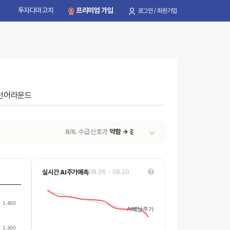
투자다마고치
프리미엄 가입
로그인 / 회원가입
턴어라운드
8/6. 수급 신호가
약함 → 강함
으로 변동되었습니다.
실시간 AI주가예측
08.06 ~ 08.20
1000
975
Values
1,400
AI예상주가
AI예상주가
950
1,300