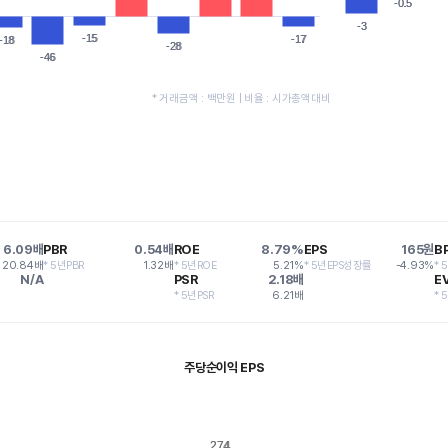
-0.5
-0.5
-3
-3
-15
-15
-17
-17
-18
-18
-28
-28
-46
-46
* 거래금액 : 백만원 | 비율 : 시가총액대비
6.09배
PBR
0.54배
ROE
8.79%
EPS
165원
B
20.84배
* 5년PBR
1.32배
* 5년ROE
5.21%
* 5년EPS성장률
-4.93%
* 
N/A
PSR
2.18배
EV
* 5년PSR
6.21배
* 
주당순이익 EPS
274
274