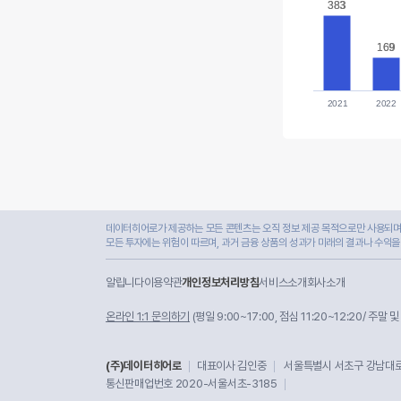
383
383
169
169
2021
2022
데이터히어로가 제공하는 모든 콘텐츠는 오직 정보 제공 목적으로만 사용되며,
모든 투자에는 위험이 따르며, 과거 금융 상품의 성과가 미래의 결과나 수익을
알립니다
이용약관
개인정보처리방침
서비스소개
회사소개
온라인 1:1 문의하기
(평일 9:00~17:00, 점심 11:20~12:20/ 주말 
(주)데이터히어로
대표이사 김인중
서울특별시 서초구 강남대로 
통신판매업번호 2020-서울서초-3185