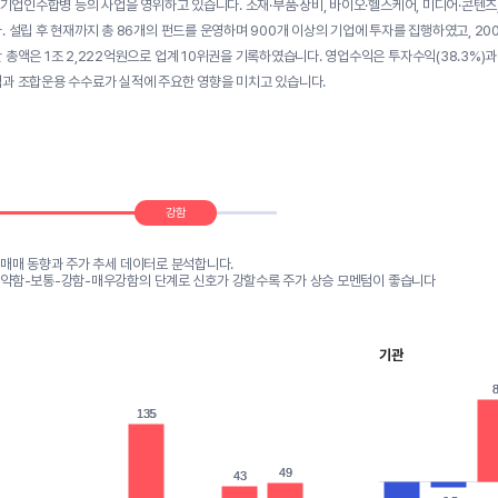
, 기업인수합병 등의 사업을 영위하고 있습니다. 소재·부품·장비, 바이오·헬스케어, 미디어·콘텐츠,
. 설립 후 현재까지 총 86개의 펀드를 운영하며 900개 이상의 기업에 투자를 집행하였고, 20
 총액은 1조 2,222억원으로 업계 10위권을 기록하였습니다. 영업수익은 투자수익(38.3%)과
과 조합운용 수수료가 실적에 주요한 영향을 미치고 있습니다.
강함
 매매 동향과 주가 추세 데이터로 분석합니다.
-약함-보통-강함-매우강함의 단계로 신호가 강할수록 주가 상승 모멘텀이 좋습니다
기관
135
135
49
49
43
43