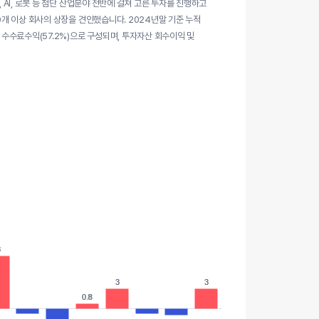
 AI, 로봇 등 첨단 산업분야 전반에 걸쳐 고른 투자를 진행하고
0개 이상 회사의 상장을 견인했습니다. 2024년말 기준 누적
 수수료수익(57.2%)으로 구성되며, 투자자산 회수이익 및
8
8
3
3
3
3
0.8
0.8