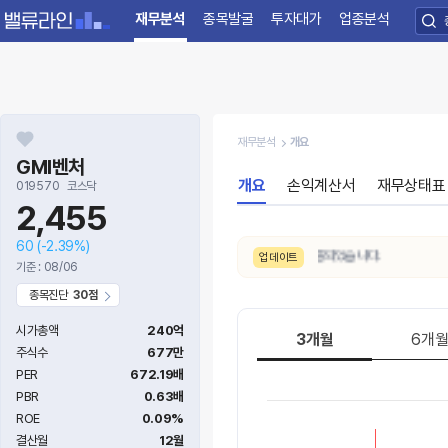
재무분석
종목발굴
투자대가
업종분석
재무분석
개요
GMI벤처
개요
손익계산서
재무상태표
019570
코스닥
2,455
60
(-2.39%)
8/6. 수급 신호가
매우약함 → 약함
으로 변동되었습니다.
업데이트
기준 : 08/06
종목진단
30점
시가총액
240억
3개월
6개
주식수
677만
PER
672.19배
PBR
0.63배
ROE
0.09%
결산월
12월