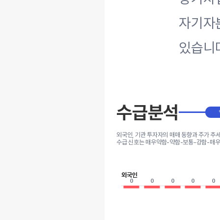
자기자본
있습니
수급분석
외국인, 기관 투자자의 매매 동향과 주가 추
수급 신호는 매우약함-약함-보통-강함-매우
외국인
0
0
0
0
0
0
0
0
0
0