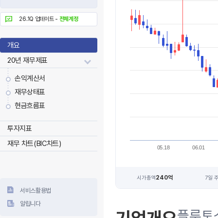
26.1Q 업데이트 -
전체계정
개요
20년 재무제표
손익계산서
재무상태표
현금흐름표
투자지표
재무 차트(BIC차트)
05.18
06.01
240억
시가총액
7일 
서비스활용법
알립니다
플루토