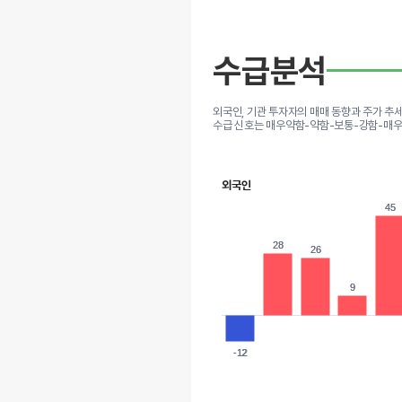
수급분석
외국인, 기관 투자자의 매매 동향과 주가 추
수급 신호는 매우약함-약함-보통-강함-매우
외국인
45
45
28
28
26
26
9
9
-12
-12