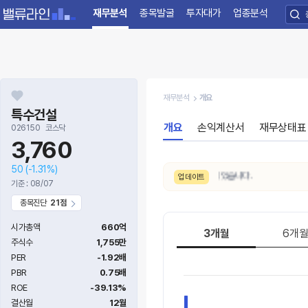
재무분석
종목발굴
투자대가
업종분석
재무분석
개요
특수건설
개요
손익계산서
재무상태표
026150
코스닥
3,760
50
(-1.31%)
8/6. 수급 신호가
약함 → 보통
으로 변동되었습니다.
업데이트
기준 : 08/07
종목진단
21점
시가총액
660억
3개월
6개
주식수
1,755만
PER
-1.92배
PBR
0.75배
ROE
-39.13%
결산월
12월