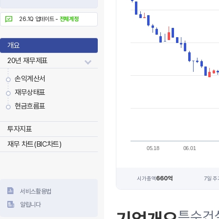
26.1Q 업데이트 -
전체계정
개요
20년 재무제표
손익계산서
재무상태표
현금흐름표
투자지표
재무 차트(BIC차트)
05.18
06.01
660억
시가총액
7일 주
서비스활용법
알립니다
특수건