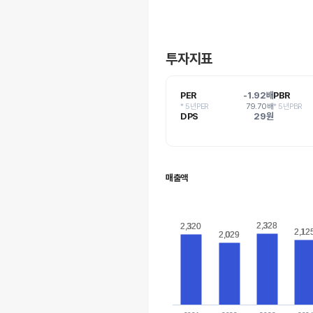
투자지표
PER
-1.92배
PBR
* 5년PER
79.70배
* 5년PBR
DPS
29원
매출액
2,328
2,328
2,320
2,320
2,12
2,12
2,029
2,029