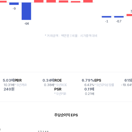
-9
-9
-1
-1
-0.7
-0.7
-64
-64
* 거래금액 : 백만원 | 비율 : 시가총액대비
5.03배
PBR
0.34배
ROE
6.79%
EPS
615
10.31배
* 5년PBR
0.38배
* 5년ROE
6.43%
* 5년EPS성장률
-19.6
240원
PSR
0.11배
* 5년PSR
0.21배
주당순이익 EPS
9
9