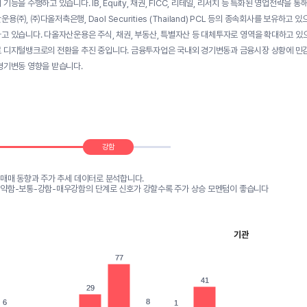
기능을 수행하고 있습니다. IB, Equity, 채권, FICC, 리테일, 리서치 등 특화된 영업전
용㈜, ㈜다올저축은행, Daol Securities (Thailand) PCL 등의 종속회사를 보유
고 있습니다. 다올자산운용은 주식, 채권, 부동산, 특별자산 등 대체투자로 영역을 확대하고 
 디지털뱅크로의 전환을 추진 중입니다. 금융투자업은 국내외 경기변동과 금융시장 상황에 민감
경기변동 영향을 받습니다.
강함
 매매 동향과 주가 추세 데이터로 분석합니다.
-약함-보통-강함-매우강함의 단계로 신호가 강할수록 주가 상승 모멘텀이 좋습니다
기관
77
77
41
41
29
29
8
8
6
6
1
1