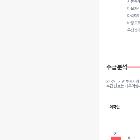
자본중개 
다올자산운
다각화하
바탕으로
특성상 
수급분석
외국인, 기관 투자자의
수급 신호는 매우약함
외국인
21
21
6
6