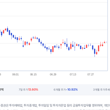
8
06.01
06.15
06.29
07.13
07.27
62억
13.60%
-10.92%
7일 주가
6개월 주가
3개월 주가추세
증권은 투자매매업, 투자중개업, 투자일임 및 투자자문업 등의 금융투자업무를 영위하며, 개