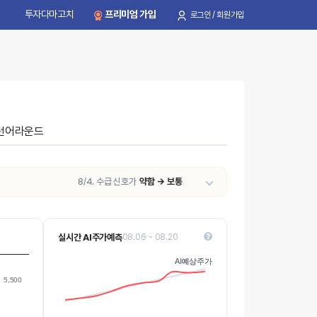
투자다마고치
프리미엄 가입
로그인 / 회원가입
턴어라운드
8/4. 수급 신호가
약함 → 보통
으로 변동되었습니다.
실시간 AI주가예측
08.06 ~ 08.20
4000
AI예상주가
AI예상주가
3800
Values
5,500
3600