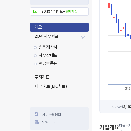
26.1Q 업데이트 -
전체계정
개요
20년 재무제표
손익계산서
재무상태표
현금흐름표
투자지표
재무 차트(BIC차트)
05.1
2,1
시가총액
서비스활용법
알립니다
다올투자
기업개요