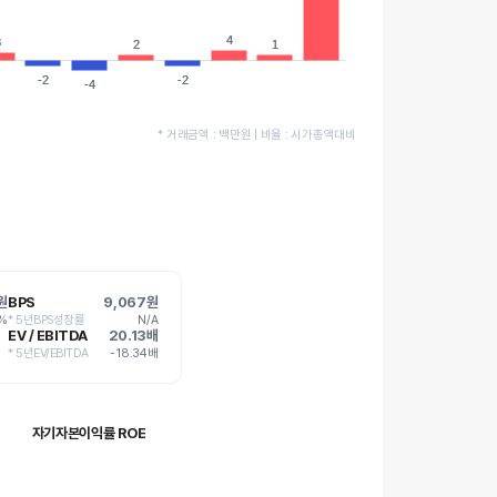
4
4
3
3
2
2
1
1
-2
-2
-2
-2
-4
-4
* 거래금액 : 백만원 | 비율 : 시가총액대비
원
BPS
9,067원
4%
* 5년BPS성장률
N/A
EV / EBITDA
20.13배
* 5년EV/EBITDA
-18.34배
자기자본이익률 ROE