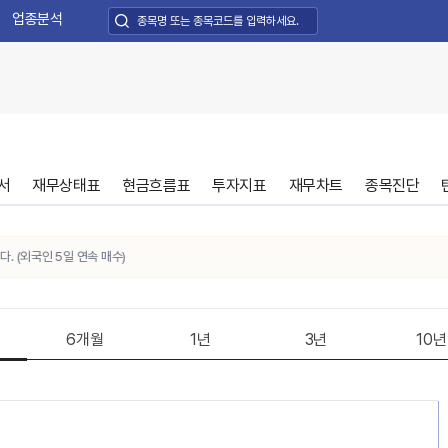
업종분석
서
재무상태표
현금흐름표
투자지표
재무차트
종목진단
외국인 5일 연속 매수)
6개월
1년
3년
10년