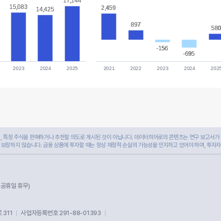
17,144
17,144
15,083
15,083
2,459
2,459
14,425
14,425
897
897
58
58
-156
-156
-695
-695
2023
2024
2025
2021
2022
2023
2024
202
 특정 주식을 판매하거나 추천할 의도로 게시된 것이 아닙니다. 데이터히어로의 콘텐츠는 연구 보고서가 
 보장하지 않습니다. 금융 상품에 투자할 때는 항상 재정적 손실의 가능성을 인지하고 있어야 하며, 투자
및 공휴일 휴무)
311
사업자등록번호 291-88-01393