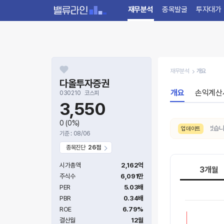
재무분석
종목발굴
투자대가
재무분석
개요
다올투자증권
개요
손익계산
030210
코스피
3,550
0
(0%)
8/6. 수급 신호가
보통 → 강함
으로 변동되었습니다. (
업데이트
기준 : 08/06
종목진단
26점
시가총액
2,162억
3개월
주식수
6,091만
PER
5.03배
PBR
0.34배
ROE
6.79%
결산월
12월