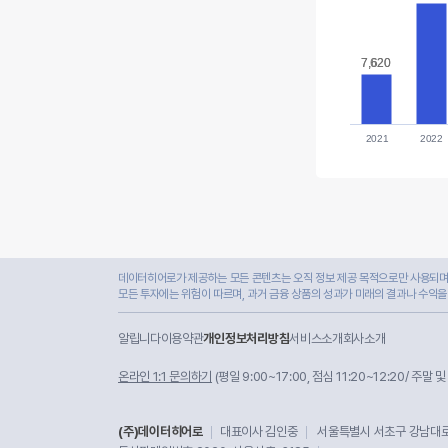
7,620
7,620
2021
2022
데이터히어로가 제공하는 모든 콘텐츠는 오직 정보 제공 목적으로만 사용되며,
모든 투자에는 위험이 따르며, 과거 금융 상품의 성과가 미래의 결과나 수익을
알립니다
이용약관
개인정보처리방침
서비스소개
회사소개
온라인 1:1 문의하기
(평일 9:00~17:00, 점심 11:20~12:20/ 주말 
(주)데이터히어로
대표이사 김인중
서울특별시 서초구 강남대로 