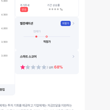
5,000
3400
08.11
08.19
08.12
08.20
08.13
0…
08.07
08.14
08.10
08.18
주가추세
기간 상승률
%
상승
4,500
밸류에이션
저평가
4,000
현재가
적정가
3,500
3,000
스마트 스코어
68%
/ 상위
중립
인에게는 투자 기회를 제공하고 기업에게는 자금조달을 지원하는