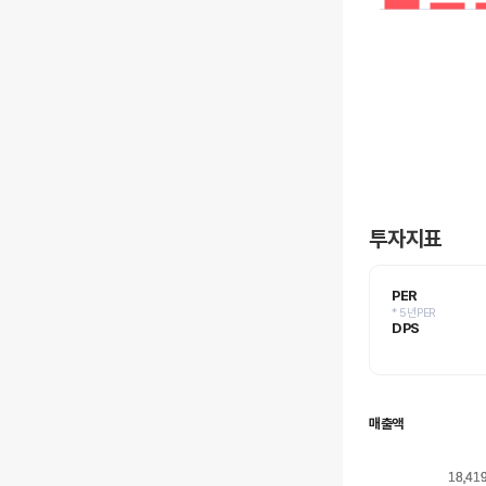
투자지표
PER
* 5년PER
DPS
매출액
18,41
18,41