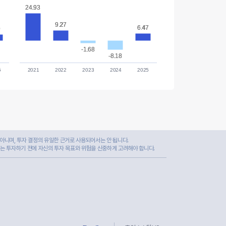
24.93
24.93
9.27
9.27
6.47
6.47
0
0
-1.68
-1.68
-8.18
-8.18
5
2021
2022
2023
2024
2025
아니며, 투자 결정의 유일한 근거로 사용되어서는 안 됩니다.
자는 투자하기 전에 자신의 투자 목표와 위험을 신중하게 고려해야 합니다.