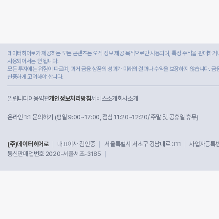
데이터히어로가 제공하는 모든 콘텐츠는 오직 정보 제공 목적으로만 사용되며, 특정 주식을 판매하거나
사용되어서는 안 됩니다.
모든 투자에는 위험이 따르며, 과거 금융 상품의 성과가 미래의 결과나 수익을 보장하지 않습니다. 금
신중하게 고려해야 합니다.
알립니다
이용약관
개인정보처리방침
서비스소개
회사소개
온라인 1:1 문의하기
(평일 9:00~17:00, 점심 11:20~12:20/ 주말 및 공휴일 휴무)
(주)데이터히어로
대표이사 김인중
서울특별시 서초구 강남대로 311
사업자등록번호
통신판매업번호 2020-서울서초-3185