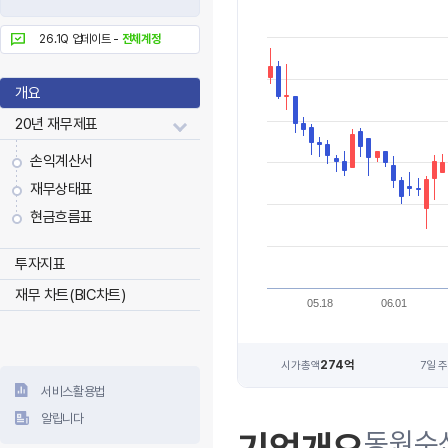
26.1Q 업데이트 -
전체계정
개요
20년 재무제표
손익계산서
재무상태표
현금흐름표
투자지표
재무 차트(BIC차트)
05.18
06.01
274억
시가총액
7일 
서비스활용법
알립니다
동원수산