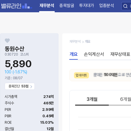
재무분석
종목발굴
투자대가
업종분석
재무분석
개요
동원수산
개요
손익계산서
재무상태표
030720
코스피
5,890
100
(-1.67%)
8/6. [실적발표]
26.2Q
잠정 매출액은
500억원
으로 전년 동
업데이트
기준 : 08/07
종목진단
53점
시가총액
274억
3개월
6개
주식수
465만
PER
2.99배
PBR
0.45배
ROE
15.03%
결산월
12월