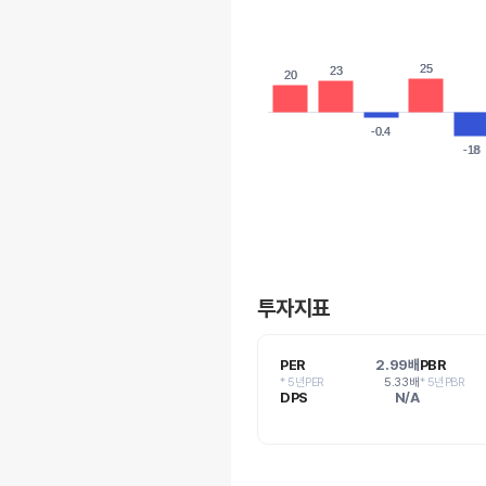
25
25
23
23
20
20
-0.4
-0.4
-18
-18
투자지표
PER
2.99배
PBR
* 5년PER
5.33배
* 5년PBR
DPS
N/A