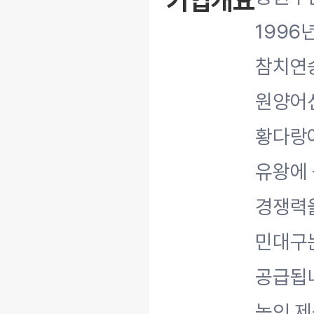
기업개요
199
참치연승
원양어선
황다랑어
유왕에
경쟁력을
민대구는
공급됩니
높인 제