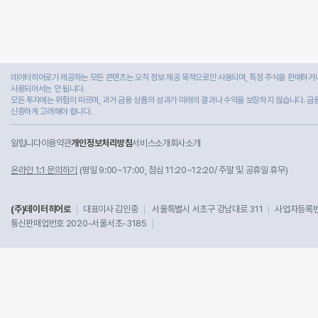
데이터히어로가 제공하는 모든 콘텐츠는 오직 정보 제공 목적으로만 사용되며, 특정 주식을 판매하거나
사용되어서는 안 됩니다.
모든 투자에는 위험이 따르며, 과거 금융 상품의 성과가 미래의 결과나 수익을 보장하지 않습니다. 금
신중하게 고려해야 합니다.
알립니다
이용약관
개인정보처리방침
서비스소개
회사소개
온라인 1:1 문의하기
(평일 9:00~17:00, 점심 11:20~12:20/ 주말 및 공휴일 휴무)
(주)데이터히어로
대표이사 김인중
서울특별시 서초구 강남대로 311
사업자등록번호
통신판매업번호 2020-서울서초-3185