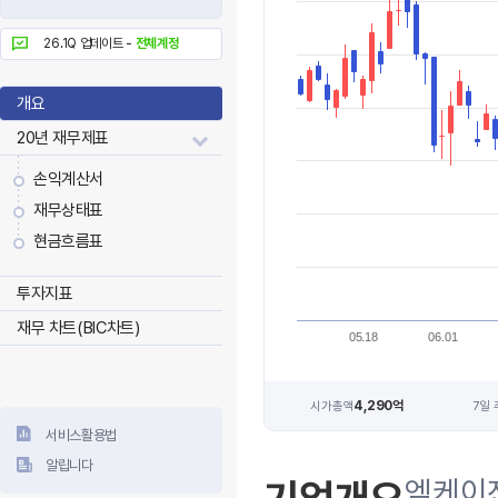
26.1Q 업데이트 -
전체계정
개요
20년 재무제표
손익계산서
재무상태표
현금흐름표
투자지표
재무 차트(BIC차트)
05.18
06.01
4,290억
시가총액
7일
서비스활용법
알립니다
엠케이전