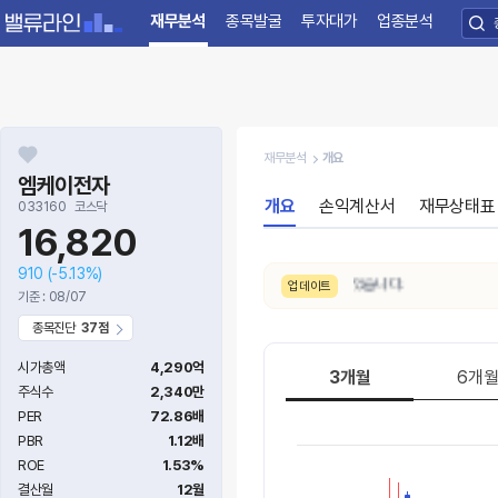
재무분석
종목발굴
투자대가
업종분석
재무분석
개요
엠케이전자
개요
손익계산서
재무상태표
033160
코스닥
16,820
910
(-5.13%)
8/7. 수급 신호가
약함 → 강함
으로 변동되었습니다.
업데이트
기준 : 08/07
종목진단
37점
시가총액
4,290억
3개월
6개
주식수
2,340만
PER
72.86배
PBR
1.12배
ROE
1.53%
결산월
12월