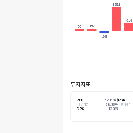
2,572
2,572
814
814
197
197
38
38
-243
-243
투자지표
PER
72.86배
PBR
* 5년PER
38.39배
* 5년PBR
DPS
120원