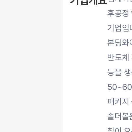
기업개요
후공정 
기업입니
본딩와이
반도체 
등을 생
50~6
패키지 
솔더볼은
칩이 요