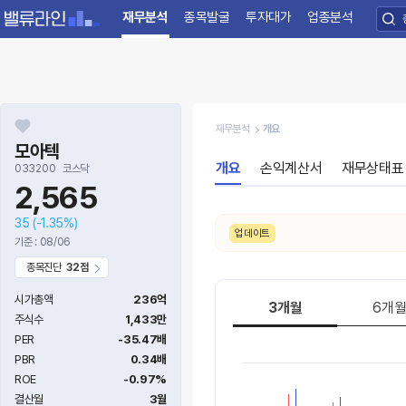
재무분석
종목발굴
투자대가
업종분석
재무분석
개요
모아텍
개요
손익계산서
재무상태표
033200
코스닥
2,565
35
(-1.35%)
었습니다.
업데이트
기준 : 08/06
종목진단
32점
시가총액
236억
3개월
6개
주식수
1,433만
PER
-35.47배
PBR
0.34배
ROE
-0.97%
결산월
3월