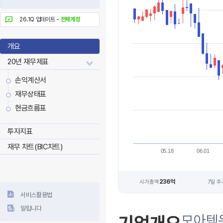
26.1Q 업데이트 -
전체계정
개요
20년 재무제표
손익계산서
재무상태표
현금흐름표
투자지표
재무 차트(BIC차트)
05.18
06.01
236억
시가총액
7일 주
서비스활용법
알립니다
모아텍은