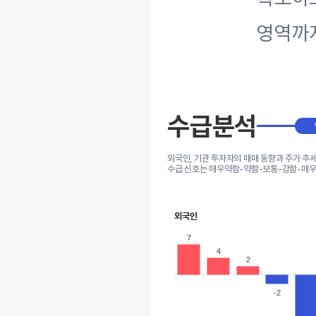
영역까
수급분석
외국인, 기관 투자자의 매매 동향과 주가 추
수급 신호는 매우약함-약함-보통-강함-매우
외국인
7
7
4
4
2
2
-2
-2