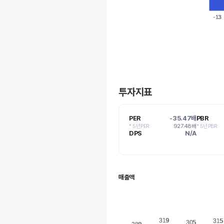
-13
-13
투자지표
PER
-35.47배
PBR
* 5년PER
927.48배
* 5년PBR
DPS
N/A
매출액
319
319
315
315
305
305