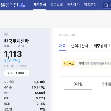
재무분석
종목발굴
투자대가
업종분석
재무분석
개요
한국토지신탁
개요
손익계산서
재무상태표
034830
코스피
1,113
3
(-0.27%)
8/6. 10일간 AI 주가예측 추세가
하락
으로 전환되었습니다. (기
업데이트
기준 : 08/06 15:00
종목진단
39점
시가총액
2,818억
3개월
6개
주식수
25,249만
PER
12.56배
PBR
0.27배
ROE
2.15%
결산월
12월