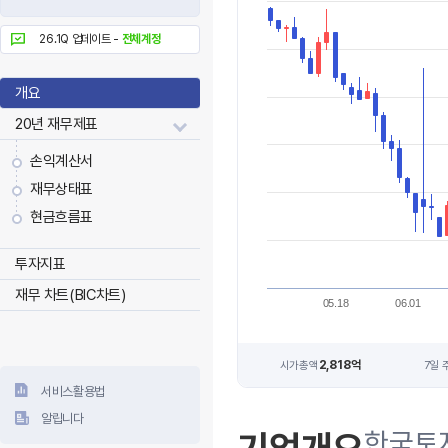
26.1Q 업데이트 -
전체계정
개요
20년 재무제표
손익계산서
재무상태표
현금흐름표
투자지표
재무 차트(BIC차트)
05.18
06.01
2,818억
시가총액
7일 
서비스활용법
알립니다
한국토지