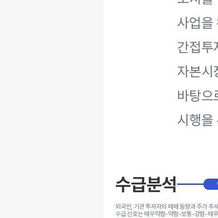
사업을
간접투
자본시장
바탕으로
시행을 
수급분석
외국인, 기관 투자자의 매매 동향과 주가 추
수급 신호는 매우약함-약함-보통-강함-매우