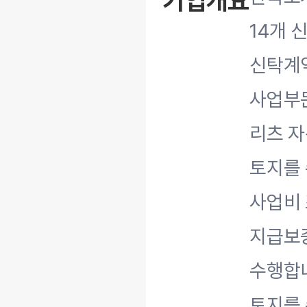
기업개요
14개 
신탁계약
사업부
리츠 
토지를 
사업비 
지급보
수행합
토지를