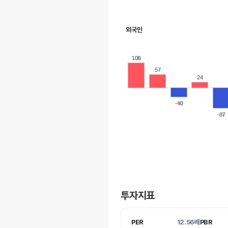
외국인
106
106
57
57
24
24
-40
-40
-87
-87
투자지표
PER
12.56배
PBR