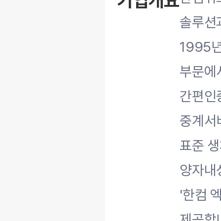
기업개요
솔루션
1995
부문에서
간편인증
중계서비
표준 생
양자내
'한컴 
제공합