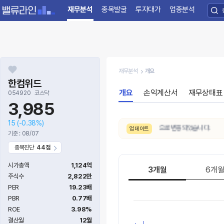
재무분석
종목발굴
투자대가
업종분석
재무분석
개요
한컴위드
개요
손익계산서
재무상태표
054920
코스닥
3,985
15
(-0.38%)
8/6. 밸류에이션이
적정가 → 고평가
구간으로 변동되었습니다.
업데이트
기준 : 08/07
종목진단
44점
시가총액
1,124억
3개월
6개
주식수
2,822만
PER
19.23배
PBR
0.77배
ROE
3.98%
결산월
12월