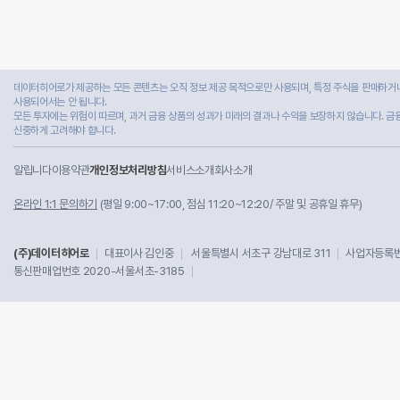
데이터히어로가 제공하는 모든 콘텐츠는 오직 정보 제공 목적으로만 사용되며, 특정 주식을 판매하거나
사용되어서는 안 됩니다.
모든 투자에는 위험이 따르며, 과거 금융 상품의 성과가 미래의 결과나 수익을 보장하지 않습니다. 금
신중하게 고려해야 합니다.
알립니다
이용약관
개인정보처리방침
서비스소개
회사소개
온라인 1:1 문의하기
(평일 9:00~17:00, 점심 11:20~12:20/ 주말 및 공휴일 휴무)
(주)데이터히어로
대표이사 김인중
서울특별시 서초구 강남대로 311
사업자등록번호
통신판매업번호 2020-서울서초-3185