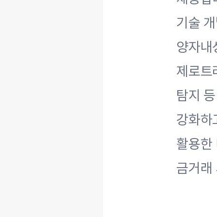
기술 개
양자내
제로트러
탐지 등
강화하
활용한 
금거래 