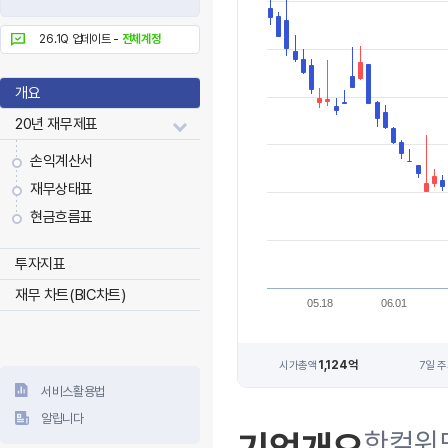
26.1Q 업데이트 -
전체계정
개요
20년 재무제표
손익계산서
재무상태표
현금흐름표
투자지표
재무 차트(BIC차트)
05.18
06.01
1,124억
시가총액
7일 
서비스활용법
알립니다
한컴위드