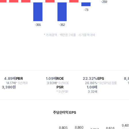
-259
-259
-73
-73
-355
-355
-352
-352
* 거래금액 : 백만원 | 비율 : 시가총액대비
4.89배
PBR
1.09배
ROE
22.32%
EPS
8,
14.17배
* 5년PBR
3.93배
* 5년ROE
26.86%
* 5년EPS성장률
3,380원
PSR
1.06배
* 5년PSR
3.32배
주당순이익 EPS
9,48
9,48
8,860
8,860
8,805
8,805
8,616
8,616