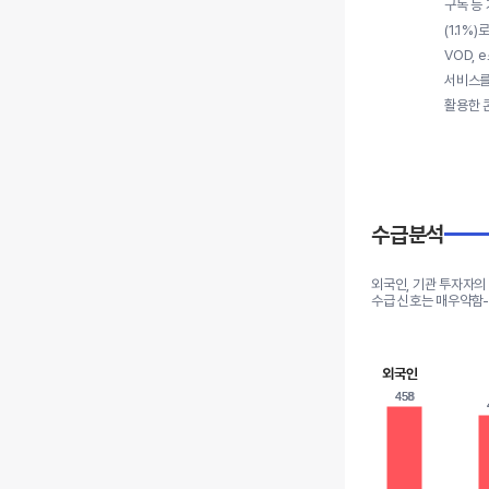
구독 등 
(1.1%
VOD,
서비스를
활용한 
수급분석
외국인, 기관 투자자의
수급 신호는 매우약함
외국인
458
458