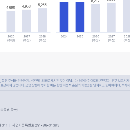
8,217
8,217
5,255
5,255
4,953
4,953
4,690
4,690
2026
2027
2028
2024
2025
2026
2027
202
(추정)
(추정)
(추정)
(추정)
(추정)
(추정
 특정 주식을 판매하거나 추천할 의도로 게시된 것이 아닙니다. 데이터히어로의 콘텐츠는 연구 보고서가 
 보장하지 않습니다. 금융 상품에 투자할 때는 항상 재정적 손실의 가능성을 인지하고 있어야 하며, 투자
및 공휴일 휴무)
311
사업자등록번호 291-88-01393