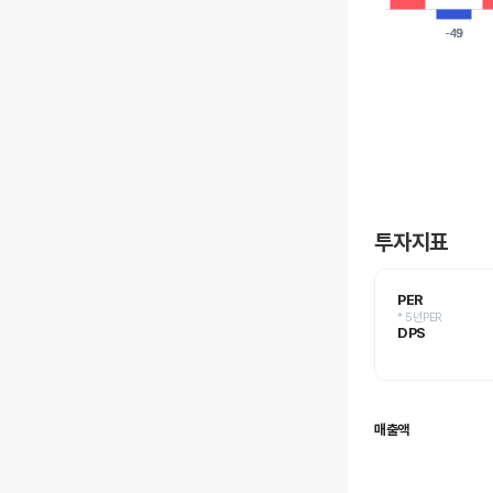
-49
-49
투자지표
PER
* 5년PER
DPS
매출액