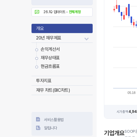
26.1Q 업데이트 -
전체계정
개요
20년 재무제표
손익계산서
재무상태표
현금흐름표
투자지표
재무 차트(BIC차트)
05.18
4,9
시가총액
서비스활용법
알립니다
SOOP
기업개요