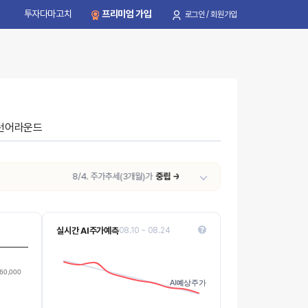
투자다마고치
프리미엄 가입
로그인 / 회원가입
턴어라운드
8/4. 주가추세(3개월)가
중립 → 약세
로 전환되었습니다.(최근 7일 주가
-
실시간 AI주가예측
08.10 ~ 08.24
45k
42.5k
Values
60,000
AI예상주가
AI예상주가
40k