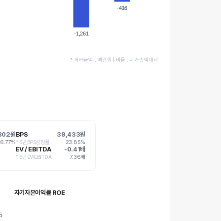
-416
-416
-1,261
-1,261
* 거래금액 : 백만원 | 비율 : 시가총액대비
802원
BPS
39,433원
16.77%
* 5년BPS성장률
23.85%
EV / EBITDA
-0.41배
* 5년EV/EBITDA
7.36배
자기자본이익률 ROE
5
5