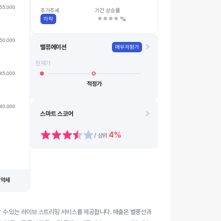
37.5k
55,000
08.13
08.21
08.14
08.24
08.18
0…
08.11
08.19
08.12
08.20
주가추세
기간 상승률
%
하락
50,000
밸류에이션
매우저평가
현재가
45,000
적정가
40,000
스마트 스코어
4%
/ 상위
약세
세
할 수 있는 라이브 스트리밍 서비스를 제공합니다. 매출은 별풍선과