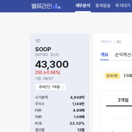
재무분석
종목발굴
투자대가
재무분석
개요
SOOP
개요
손익계산
067160
코스닥
43,300
250
(+0.58%)
8/4. 적정주가가
98,900원 → 84,200원 으로
1
업데이트
기준 : 08/07
종목진단
76점
시가총액
4,948억
3개월
주식수
1,149만
PER
4.89배
PBR
1.09배
ROE
22.32%
결산월
12월