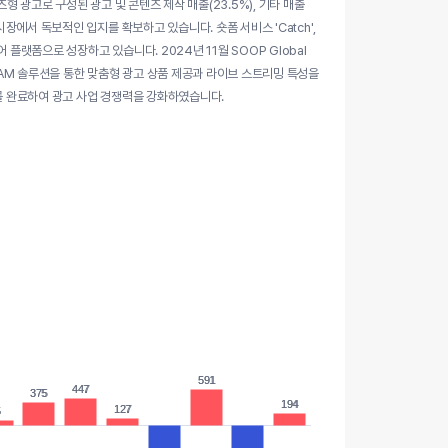
형 광고로 구성된 광고 및 콘텐츠 제작 매출(23.5%), 기타 매출
장에서 독보적인 입지를 확보하고 있습니다. 숏폼 서비스 'Catch',
플랫폼으로 성장하고 있습니다. 2024년 11월 SOOP Global
AM 솔루션을 통한 맞춤형 광고 상품 제공과 라이브 스트리밍 특성을
수를 완료하여 광고 사업 경쟁력을 강화하였습니다.
591
591
447
447
375
375
194
194
127
127
5
5