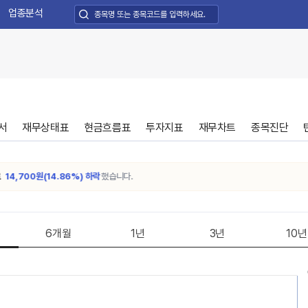
업종분석
서
재무상태표
현금흐름표
투자지표
재무차트
종목진단
4,700원(14.86%) 하락
했습니다.
6개월
1년
3년
10년