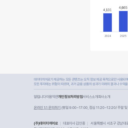
4,665
4,665
4,131
4,131
2024
2025
데이터히어로가 제공하는 모든 콘텐츠는 오직 정보 제공 목적으로만 사용되며,
모든 투자에는 위험이 따르며, 과거 금융 상품의 성과가 미래의 결과나 수익을
알립니다
이용약관
개인정보처리방침
서비스소개
회사소개
온라인 1:1 문의하기
(평일 9:00~17:00, 점심 11:20~12:20/ 주말 
(주)데이터히어로
대표이사 김인중
서울특별시 서초구 강남대로 