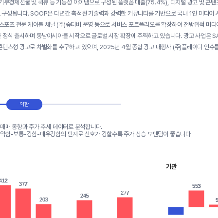
기부경제선물 및 퀵뷰 등 기능성 아이템으로 구성된 플랫폼 매출(75.4%), 디지털 광고 및 콘텐츠
)로 구성됩니다. SOOP은 다년간 축적된 기술력과 강력한 커뮤니티를 기반으로 국내 1인 미디어 시
 e스포츠 전문 케이블 채널 (주)숲티비 운영 등으로 서비스 포트폴리오를 확장하여 전방위적 미디어 
 정식 출시하며 동남아시아를 시작으로 글로벌 시장 확장에 주력하고 있습니다. 광고 사업은 S
콘텐츠형 광고로 차별화를 추구하고 있으며, 2025년 4월 종합 광고 대행사 (주)플레이디 인
약함
 매매 동향과 주가 추세 데이터로 분석합니다.
-약함-보통-강함-매우강함의 단계로 신호가 강할수록 주가 상승 모멘텀이 좋습니다
기관
412
412
377
377
553
553
277
277
245
245
203
203