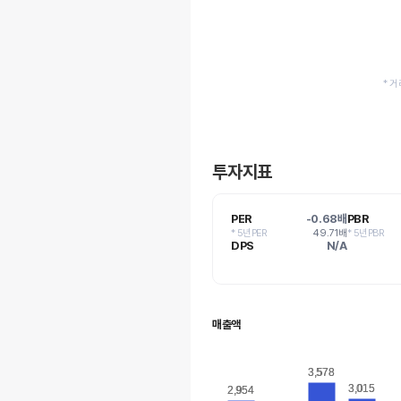
* 
투자지표
PER
-0.68배
PBR
* 5년PER
49.71배
* 5년PBR
DPS
N/A
매출액
3,578
3,578
3,015
3,015
2,954
2,954