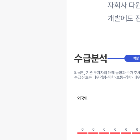
자회사 다원
개발에도 
수급분석
약함
외국인, 기관 투자자의 매매 동향과 주가 추
수급 신호는 매우약함-약함-보통-강함-매우
외국인
0
0
0
0
0
0
0
0
0
0
0
0