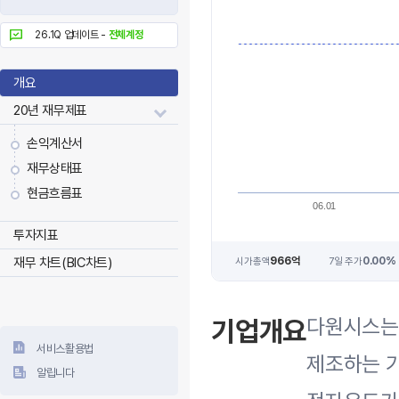
26.1Q 업데이트 -
전체계정
개요
20년 재무제표
손익계산서
재무상태표
현금흐름표
06.01
투자지표
재무 차트(BIC차트)
966억
0.00%
시가총액
7일 주가
다원시스는
기업개요
서비스활용법
제조하는 
알립니다