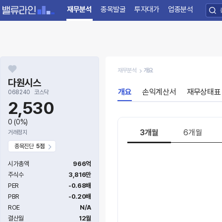
재무분석
종목발굴
투자대가
업종분석
재무분석
개요
다원시스
개요
손익계산서
재무상태표
068240
코스닥
2,530
0
(0%)
3개월
6개월
거래정지
종목진단
5점
시가총액
966억
주식수
3,816만
PER
-0.68배
PBR
-0.20배
ROE
N/A
결산월
12월