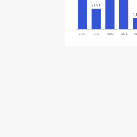
2,091
2,091
1,
1,
2021
2022
2023
2024
2