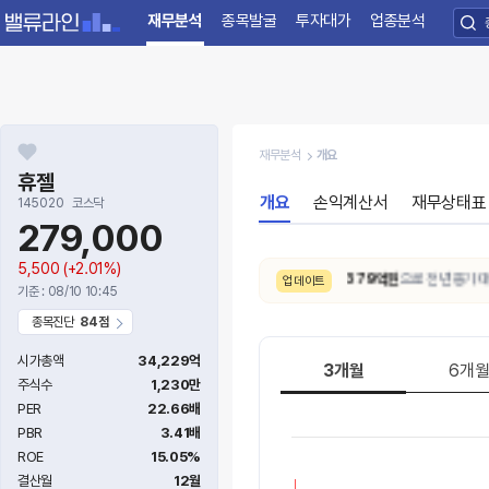
재무분석
종목발굴
투자대가
업종분석
재무분석
개요
휴젤
개요
손익계산서
재무상태표
145020
코스닥
279,000
5,500
(+2.01%)
8/7. [실적발표]
26.2Q
잠정 매출액은
1,379억원
으로 전년 동기 대비
업데이트
기준 : 08/10 10:45
종목진단
84점
시가총액
34,229억
3개월
6개
주식수
1,230만
PER
22.66배
PBR
3.41배
ROE
15.05%
결산월
12월