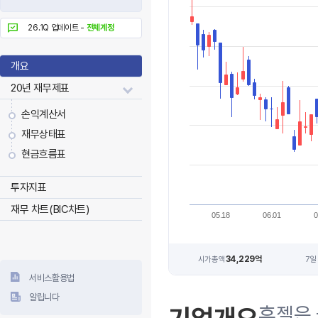
26.1Q 업데이트 -
전체계정
개요
20년 재무제표
손익계산서
재무상태표
현금흐름표
투자지표
재무 차트(BIC차트)
05.18
06.01
0
34,229억
시가총액
7일
서비스활용법
알립니다
휴젤은 