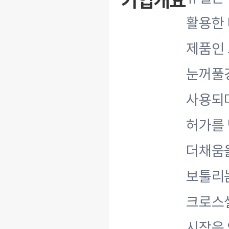
기업개요
활용한 
제품인 
눈꺼풀경
사용되며
허가를
더채움을
보툴리눔
크로스셀
시장은 