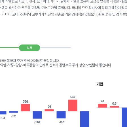
자체 개발했으며 모터, 센서, 드라이버, 제어기 일체화 기술을 보유해 고성능 맞춤형 제품을 제
스템을 생산하고 우주용 고정밀 모터도 개발 중입니다. 국내외 주요 장비사에 직접 판매하며 맞
. 리니어 모터 국산화와 고부가가치 산업 진출로 기술 경쟁력을 갖췄으나, 환율 변동 및 경기 
보통
 매매 동향과 주가 추세 데이터로 분석합니다.
-약함-보통-강함-매우강함의 단계로 신호가 강할수록 주가 상승 모멘텀이 좋습니다
기관
547
547
44
44
336
336
0.5
0.5
96
96
-32
-32
-153
-153
-347
-347
-364
-364