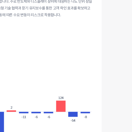
공합니다. 주로 반도체와 디스플레이 장비에 대응하는 나노 단위 정밀
춤형 기술 협력과 장기 유지보수를 통한 고객 락인 효과를 확보하고
변동에 따른 수요 변동이 리스크로 작용합니다.
124
124
2
2
-11
-11
-6
-6
-6
-6
-8
-8
-54
-54