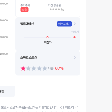
7.5k
40,000
08.13
08.21
08.14
08.24
08.18
0…
08.11
08.19
08.12
08.20
주가추세
기간 상승률
%
상승
30,000
밸류에이션
매우고평가
현재가
20,000
적정가
10,000
스마트 스코어
67%
/ 상위
중립
에 모션 시스템과 부품을 공급하는 기술기업입니다. 국내 최초 리니어