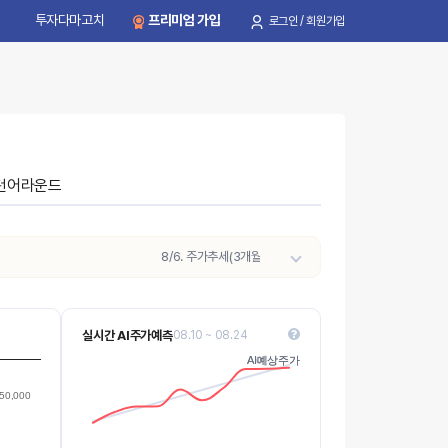
투자다마고치
프리미엄 가입
로그인 / 회원가입
턴어라운드
8/6. 주가추세(3개월)가
약세 → 중립
으로 전환되었습니다.(최근
실시간 AI주가예측
08.10 ~ 08.24
12.5k
AI예상주가
AI예상주가
Values
50,000
10k