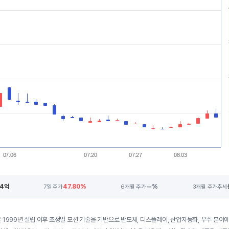
07.06
07.20
07.27
08.03
54억
47.80%
--%
7일 주가
6개월 주가
3개월 주가추세
 1999년 설립 이후 초정밀 모션 기술을 기반으로 반도체, 디스플레이, 산업자동화, 우주 분야