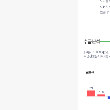
모터를 
모션 시
있습니다
수급분석
외국인, 기관 투자자의
수급 신호는 매우약함
외국인
321
321
108
108