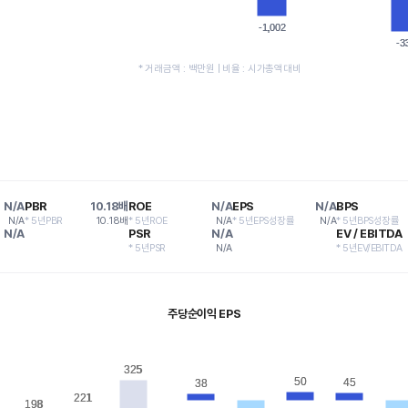
-1,002
-1,002
-3
-3
* 거래금액 : 백만원 | 비율 : 시가총액대비
N/A
PBR
10.18배
ROE
N/A
EPS
N/A
BPS
N/A
* 5년PBR
10.18배
* 5년ROE
N/A
* 5년EPS성장률
N/A
* 5년BPS성장률
N/A
PSR
N/A
EV / EBITDA
* 5년PSR
N/A
* 5년EV/EBITDA
주당순이익 EPS
325
325
50
50
45
45
38
38
221
221
198
198