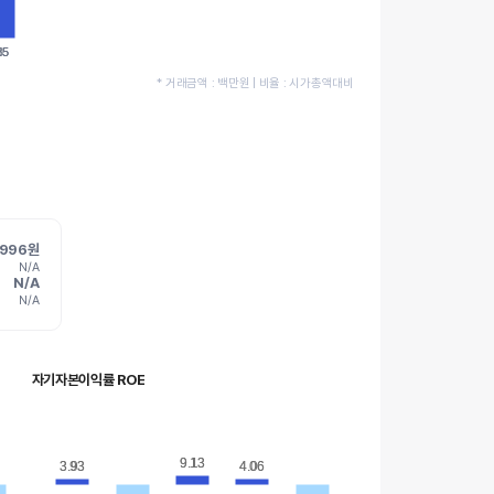
35
35
* 거래금액 : 백만원 | 비율 : 시가총액대비
996원
N/A
N/A
N/A
자기자본이익률 ROE
9.13
9.13
3.93
3.93
4.06
4.06