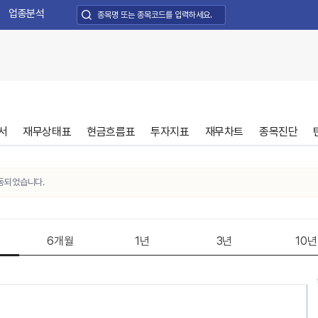
업종분석
서
재무상태표
현금흐름표
투자지표
재무차트
종목진단
었습니다.
6개월
1년
3년
10년