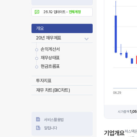
26.1Q 업데이트 -
전체계정
개요
20년 재무제표
손익계산서
재무상태표
현금흐름표
투자지표
재무 차트(BIC차트)
06.29
1,0
시가총액
서비스활용법
알립니다
져스텍은
기업개요