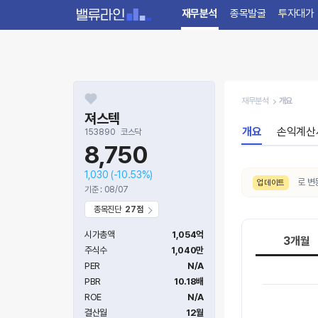
재무분석
종목발굴
투자대가
재무분석
개요
져스텍
개요
손익계산
153890
코스닥
8,750
1,030
(-10.53%)
8/7. 수급 신호가
약함 → 보통
으로 변동되
업데이트
기준 : 08/07
종목진단
27점
시가총액
1,054억
3개월
주식수
1,040만
PER
N/A
PBR
10.18배
ROE
N/A
결산월
12월