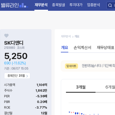
재무분석
종목발굴
투자대가
업종분석
재무분석
개요
SK디앤디
개요
손익계산서
재무상태표
210980
코스피
5,250
690
(-11.62%)
8/7. 10일간 AI 주가예측 추세가
하락
으로 전환되었습니다. (기간 예측상
업데이트
기준 : 08/07 15:05
종목진단
31점
시가총액
1,106억
3개월
6개
주식수
1,862만
PER
-5.36배
PBR
0.20배
ROE
-3.77%
결산월
12월