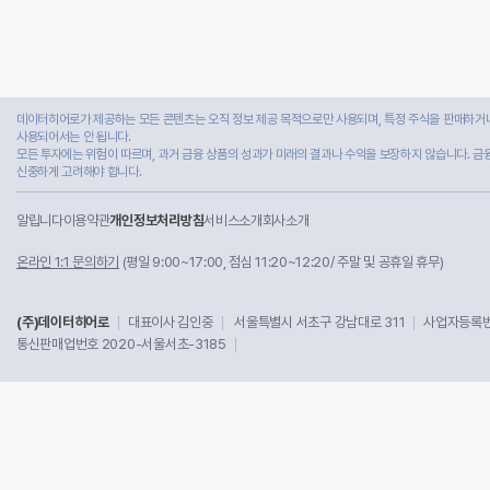
데이터히어로가 제공하는 모든 콘텐츠는 오직 정보 제공 목적으로만 사용되며, 특정 주식을 판매하거나
사용되어서는 안 됩니다.
모든 투자에는 위험이 따르며, 과거 금융 상품의 성과가 미래의 결과나 수익을 보장하지 않습니다. 금
신중하게 고려해야 합니다.
알립니다
이용약관
개인정보처리방침
서비스소개
회사소개
온라인 1:1 문의하기
(평일 9:00~17:00, 점심 11:20~12:20/ 주말 및 공휴일 휴무)
(주)데이터히어로
대표이사 김인중
서울특별시 서초구 강남대로 311
사업자등록번호
통신판매업번호 2020-서울서초-3185