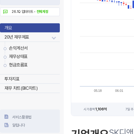
26.1Q 업데이트 -
전체계정
개요
20년 재무제표
손익계산서
재무상태표
현금흐름표
투자지표
재무 차트(BIC차트)
05.18
06.01
1,106억
시가총액
7일 
서비스활용법
알립니다
SK디