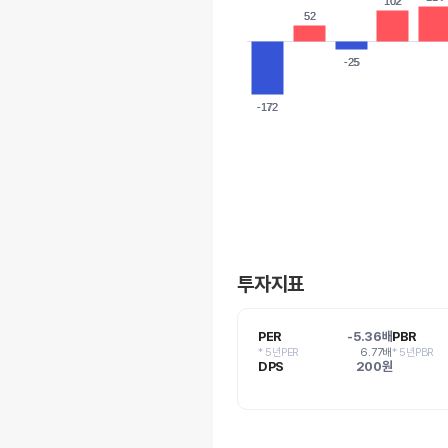
102
102
52
52
-25
-25
-172
-172
투자지표
PER
-5.36배
PBR
* 5년PER
6.77배
* 5년PBR
DPS
200원