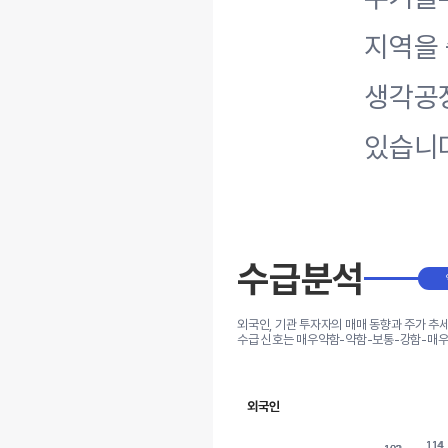
지역을 
생각공
있습니
수급분석
외국인, 기관 투자자의 매매 동향과 주가 추
수급 신호는 매우약함-약함-보통-강함-매우
외국인
114
114