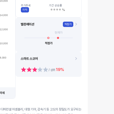
16,000
9000
08.13
08.21
08.14
08.24
08.18
0…
08.11
08.19
08.12
08.20
주가추세
기간 상승률
%
하락
14,000
밸류에이션
적정가
12,000
현재가
적정가
10,000
8,000
스마트 스코어
19%
/ 상위
약세
디퍼런셜 어셈블리, 대형 기어, 감속기 등 고도의 정밀도가 요구되는