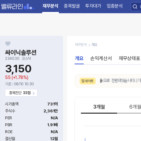
재무분석
종목발굴
투자대가
업종분석
재무분석
개요
싸이닉솔루션
개요
손익계산서
재무상태표
234030
코스닥
3,150
55
(+1.78%)
8/7. 10일간 AI 주가예측 추세가
상승
으로 전환되었습니다. (기간
업데이트
기준 : 08/10 10:30
종목진단
33점
시가총액
731억
3개월
6개
주식수
2,361만
PER
N/A
PBR
1.91배
ROE
N/A
결산월
12월