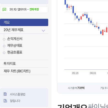
26.1Q 업데이트 -
전체계정
개요
20년 재무제표
손익계산서
재무상태표
현금흐름표
투자지표
재무 차트(BIC차트)
05.18
06.01
731억
시가총액
7일 주
서비스활용법
알립니다
싸이닉