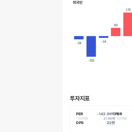
외국인
175
175
60
60
-14
-14
-24
-24
-153
-153
투자지표
PER
-142.09배
PBR
* 5년PER
21.56배
* 5년PBR
DPS
22원