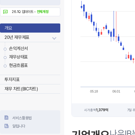
26.1Q 업데이트 -
전체계정
개요
20년 재무제표
손익계산서
재무상태표
현금흐름표
투자지표
재무 차트(BIC차트)
05.18
06.01
1,379억
시가총액
7일 
서비스활용법
알립니다
나우I