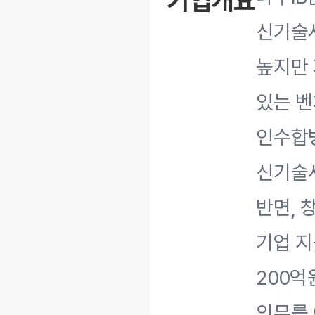
기업개요
신기술
높지만
있는 
인수합
신기술
반면,
기업 지
200억
의무를 