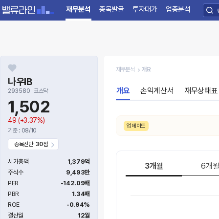
재무분석
종목발굴
투자대가
업종분석
재무분석
개요
나우IB
개요
손익계산서
재무상태표
293580
코스닥
1,502
49
(+3.37%)
/6. 수급 신호가
보통 → 강함
으로 변동되었습니다.
업데이트
기준 : 08/10
종목진단
30점
시가총액
1,379억
3개월
6개
주식수
9,493만
PER
-142.09배
PBR
1.34배
ROE
-0.94%
결산월
12월