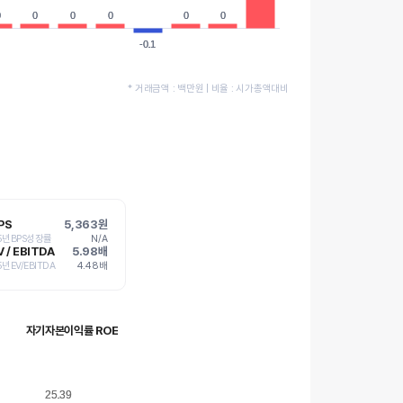
0
0
0
0
0
0
0
0
0
0
0
0
-0.1
-0.1
* 거래금액 : 백만원 | 비율 : 시가총액대비
PS
5,363원
 5년BPS성장률
N/A
V / EBITDA
5.98배
5년EV/EBITDA
4.48배
자기자본이익률 ROE
25.39
25.39