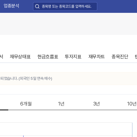
업종분석
서
재무상태표
현금흐름표
투자지표
재무차트
종목진단
니다. (외국인 5일 연속 매수)
6개월
1년
3년
10년