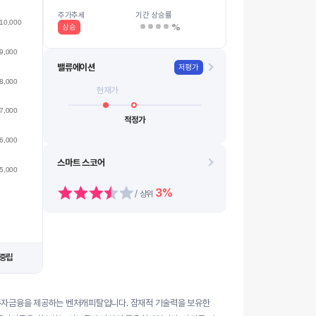
6250
08.12
08.20
08.13
08.21
08.14
0…
08.10
08.18
08.11
08.19
주가추세
기간 상승률
10,000
%
상승
9,000
밸류에이션
저평가
8,000
현재가
7,000
적정가
6,000
스마트 스코어
5,000
3%
/ 상위
중립
투자금융을 제공하는 벤처캐피탈입니다. 잠재적 기술력을 보유한