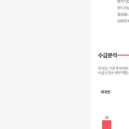
벤처기업
펀드조성
결성합니
전략적 
수급분석
외국인, 기관 투자자의
수급 신호는 매우약함
외국인
94
94