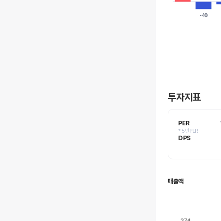
-40
-40
투자지표
PER
* 5년PER
DPS
매출액