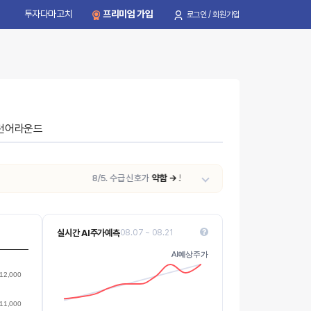
투자다마고치
프리미엄 가입
로그인 / 회원가입
턴어라운드
8/5. 수급 신호가
약함 → 보통
으로 변동되었습니다.
실시간 AI주가예측
08.07 ~ 08.21
7000
AI예상주가
AI예상주가
6750
Values
12,000
6500
11,000