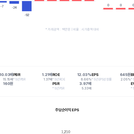
0
0
0
0
-7
-7
-24
-24
-92
-92
* 거래금액 : 백만원 | 비율 : 시가총액대비
10.03배
PBR
1.21배
ROE
12.03%
EPS
645원
B
15.15배
* 5년PBR
1.37배
* 5년ROE
8.66%
* 5년EPS성장률
2.05%
*
160원
PSR
3.97배
E
* 5년PSR
5.33배
* 
주당순이익 EPS
1,210
1,210