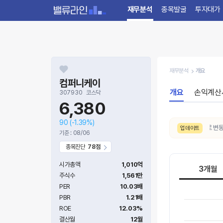
재무분석
종목발굴
투자대가
재무분석
개요
컴퍼니케이
개요
손익계산
307930
코스닥
6,380
90
(-1.39%)
8/6. 수급 신호가
보통 → 매우강함
으로 변동되었습
업데이트
기준 : 08/06
종목진단
78점
시가총액
1,010억
3개월
주식수
1,561만
PER
10.03배
PBR
1.21배
ROE
12.03%
결산월
12월