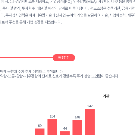
에 자금과 경영서비스를 제공하고, 기업공개(IPO), 인수합병(M&A), 세컨더리마켓 등을 통
, 투자 및 관리, 투자회수, 배분 및 해산의 단계로 이루어집니다. 펀드조성은 정책기관, 금융기
다. 투자심사인력은 차세대유망기술과 신사업 분야의 기업을 발굴하여 기술, 사업화능력, 재무적
파트너 주선을 통해 기업 성장을 지원합니다.
매우강함
 매매 동향과 주가 추세 데이터로 분석합니다.
-약함-보통-강함-매우강함의 단계로 신호가 강할수록 주가 상승 모멘텀이 좋습니다
기관
247
247
154
154
146
146
69
69
44
44