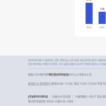
274
274
158
158
2021
2022
데이터히어로가 제공하는 모든 콘텐츠는 오직 정보 제공 목적으로만 사용되며,
모든 투자에는 위험이 따르며, 과거 금융 상품의 성과가 미래의 결과나 수익을
알립니다
이용약관
개인정보처리방침
서비스소개
회사소개
온라인 1:1 문의하기
(평일 9:00~17:00, 점심 11:20~12:20/ 주말 
(주)데이터히어로
대표이사 김인중
서울특별시 서초구 강남대로 
통신판매업번호 2020-서울서초-3185