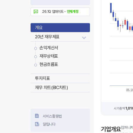
26.1Q 업데이트 -
전체계정
개요
20년 재무제표
손익계산서
재무상태표
현금흐름표
투자지표
재무 차트(BIC차트)
05.1
1,0
시가총액
서비스활용법
알립니다
컴퍼니케
기업개요