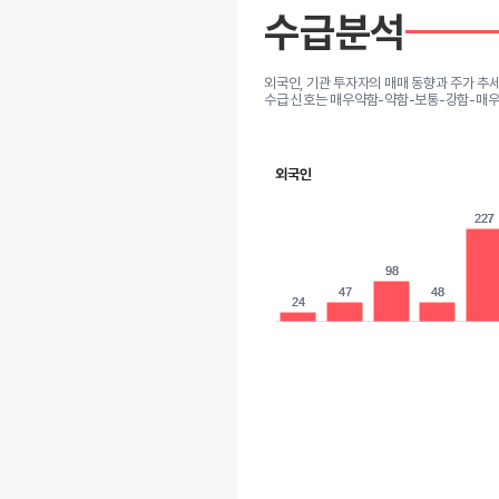
수급분석
외국인, 기관 투자자의 매매 동향과 주가 추
수급 신호는 매우약함-약함-보통-강함-매우
외국인
227
227
98
98
47
47
48
48
24
24