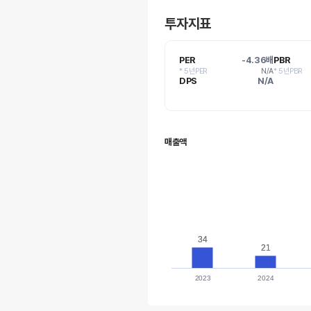
투자지표
PER
-4.36배
PBR
* 5년PER
N/A
* 5년PBR
DPS
N/A
매출액
34
34
21
21
2023
2024