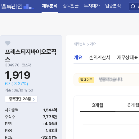
재무분석
종목발굴
투자대가
업종분석
재무분석
개요
프레스티지바이오로직
개요
손익계산서
재무상태표
스
334970
코스닥
1,919
8/7. 수급 신호가
약함 → 매우강함
으로 변동되었습니다.
업데이트
67
(-3.37%)
기준 : 08/10 12:50
종목진단
28점
3개월
6개
시가총액
1,544억
주식수
7,775만
PER
-4.36배
PBR
1.43배
ROE
-32.91%