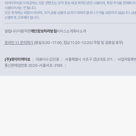
데이터히어로가 제공하는 모든 콘텐츠는 오직 정보 제공 목적으로만 사용되며, 특정 주식을 판매하거나
사용되어서는 안 됩니다.
모든 투자에는 위험이 따르며, 과거 금융 상품의 성과가 미래의 결과나 수익을 보장하지 않습니다. 금
신중하게 고려해야 합니다.
알립니다
이용약관
개인정보처리방침
서비스소개
회사소개
온라인 1:1 문의하기
(평일 9:00~17:00, 점심 11:20~12:20/ 주말 및 공휴일 휴무)
(주)데이터히어로
대표이사 김인중
서울특별시 서초구 강남대로 311
사업자등록번호
통신판매업번호 2020-서울서초-3185