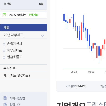
결산월
6월
26.1Q 업데이트 -
전체계정
개요
20년 재무제표
손익계산서
재무상태표
현금흐름표
투자지표
05.18
06.01
재무 차트(BIC차트)
1,544억
시가총액
7일 
서비스활용법
프레스
알립니다