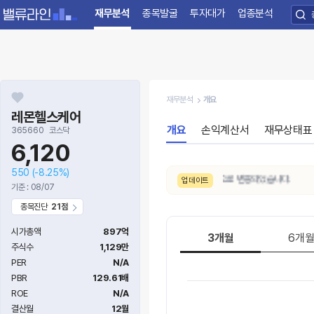
재무분석
종목발굴
투자대가
업종분석
재무분석
개요
레몬헬스케어
개요
손익계산서
재무상태표
365660
코스닥
6,120
550
(-8.25%)
8/7. 수급 신호가
매우약함 → 약함
으로 변동되었습니다.
업데이트
기준 : 08/07
종목진단
21점
시가총액
897억
3개월
6개
주식수
1,129만
PER
N/A
PBR
129.61배
ROE
N/A
결산월
12월