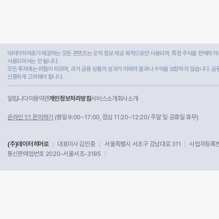
데이터히어로가 제공하는 모든 콘텐츠는 오직 정보 제공 목적으로만 사용되며, 특정 주식을 판매하거나
사용되어서는 안 됩니다.
모든 투자에는 위험이 따르며, 과거 금융 상품의 성과가 미래의 결과나 수익을 보장하지 않습니다. 금
신중하게 고려해야 합니다.
알립니다
이용약관
개인정보처리방침
서비스소개
회사소개
온라인 1:1 문의하기
(평일 9:00~17:00, 점심 11:20~12:20/ 주말 및 공휴일 휴무)
(주)데이터히어로
대표이사 김인중
서울특별시 서초구 강남대로 311
사업자등록번호
통신판매업번호 2020-서울서초-3185