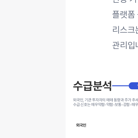
플랫폼 
리스크는
관리입
수급분석
외국인, 기관 투자자의 매매 동향과 주가 추
수급 신호는 매우약함-약함-보통-강함-매우
외국인