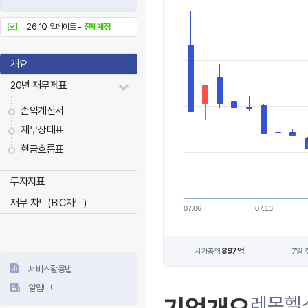
26.1Q 업데이트 -
전체계정
개요
20년 재무제표
손익계산서
재무상태표
현금흐름표
투자지표
재무 차트(BIC차트)
07.06
07.13
897억
시가총액
7일 
서비스활용법
알립니다
레몬헬