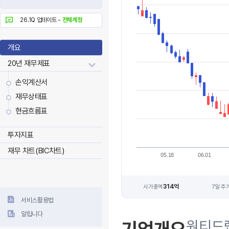
26.1Q 업데이트 -
전체계정
개요
20년 재무제표
손익계산서
재무상태표
현금흐름표
투자지표
재무 차트(BIC차트)
05.18
06.01
314억
시가총액
7일 주
서비스활용법
알립니다
원티드랩