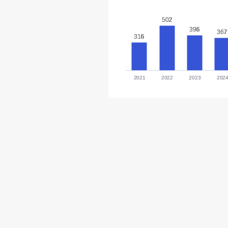
502
502
396
396
367
367
316
316
2021
2022
2023
202