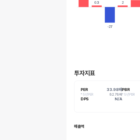
0.3
0.3
2
2
-27
-27
투자지표
PER
33.98배
PBR
* 5년PER
82.78배
* 5년PBR
DPS
N/A
매출액