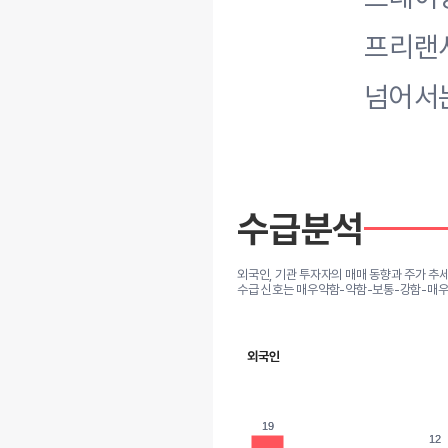
프리랜서
넘어서는
수급분석
외국인, 기관 투자자의 매매 동향과 주가 추
수급 신호는 매우약함-약함-보통-강함-매우
외국인
19
19
12
12