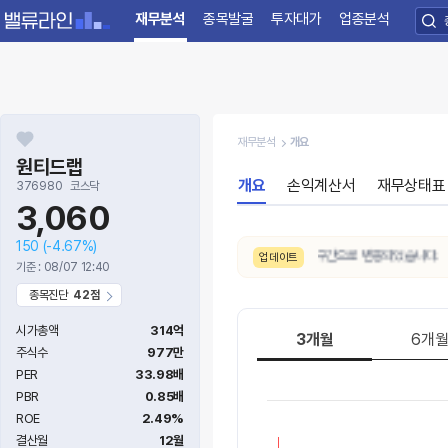
재무분석
종목발굴
투자대가
업종분석
재무분석
개요
원티드랩
개요
손익계산서
재무상태표
376980
코스닥
3,060
150
(-4.67%)
8/6. 밸류에이션이
매우저평가 → 저평가
구간으로 변동되었습니다.
업데이트
기준 : 08/07 12:40
종목진단
42점
시가총액
314억
3개월
6개
주식수
977만
PER
33.98배
PBR
0.85배
ROE
2.49%
결산월
12월