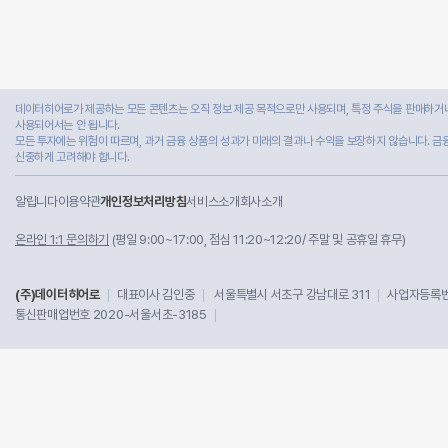
데이터히어로가 제공하는 모든 콘텐츠는 오직 정보 제공 목적으로만 사용되며, 특정 주식을 판매하거나
사용되어서는 안 됩니다.
모든 투자에는 위험이 따르며, 과거 금융 상품의 성과가 미래의 결과나 수익을 보장하지 않습니다. 금
신중하게 고려해야 합니다.
알립니다
이용약관
개인정보처리방침
서비스소개
회사소개
온라인 1:1 문의하기
(평일 9:00~17:00, 점심 11:20~12:20/ 주말 및 공휴일 휴무)
(주)데이터히어로
대표이사 김인중
서울특별시 서초구 강남대로 311
사업자등록번호
통신판매업번호 2020-서울서초-3185