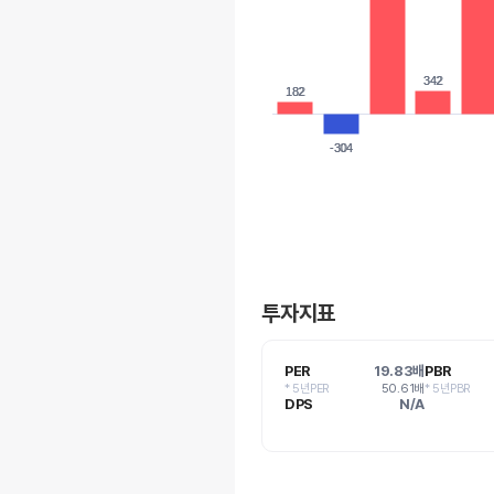
342
342
182
182
-304
-304
투자지표
PER
19.83배
PBR
* 5년PER
50.61배
* 5년PBR
DPS
N/A