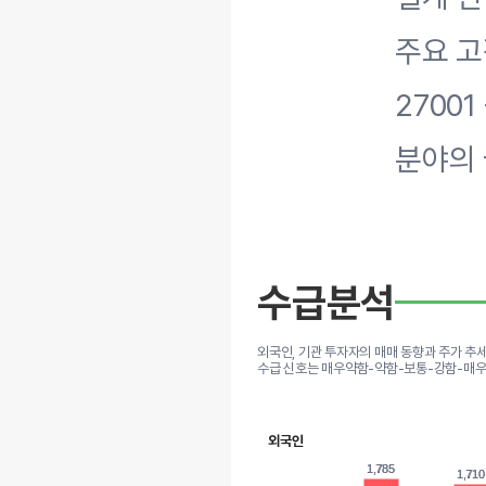
주요 고객
2700
분야의 
수급분석
외국인, 기관 투자자의 매매 동향과 주가 추
수급 신호는 매우약함-약함-보통-강함-매우
외국인
1,785
1,785
1,710
1,710