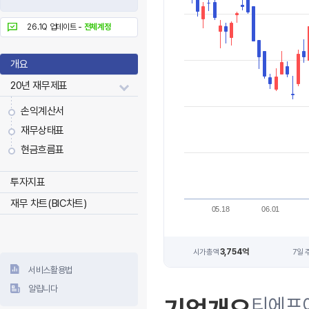
26.1Q 업데이트 -
전체계정
개요
20년 재무제표
손익계산서
재무상태표
현금흐름표
투자지표
재무 차트(BIC차트)
05.18
06.01
3,754억
시가총액
7일 
서비스활용법
알립니다
티에프이