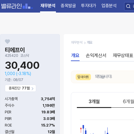
재무분석
종목발굴
투자대가
업종분석
재무분석
개요
티에프이
개요
손익계산서
재무상태표
425420
코스닥
30,400
1,000
(-3.18%)
8/7. 수급 신호가
약함 → 보통
으로 변동되었습니다.
업데이트
기준 : 08/07
종목진단
77점
시가총액
3,754억
3개월
6개
주식수
1,196만
PER
19.83배
PBR
3.03배
ROE
15.27%
결산월
12월