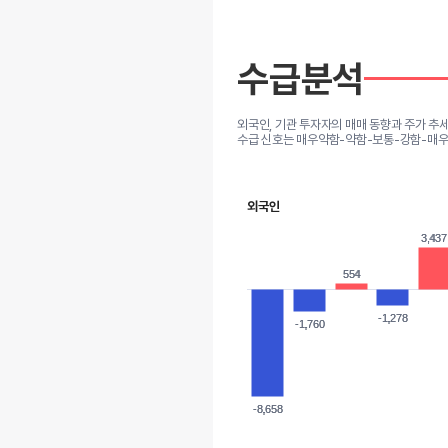
수급분석
외국인, 기관 투자자의 매매 동향과 주가 추
수급 신호는 매우약함-약함-보통-강함-매우
외국인
3,437
3,437
554
554
-1,278
-1,278
-1,760
-1,760
-8,658
-8,658