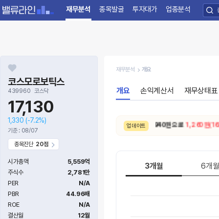
재무분석
종목발굴
투자대가
업종분석
재무분석
개요
코스모로보틱스
개요
손익계산서
재무상태표
439960
코스닥
17,130
1,330
(-7.2%)
8/4. 적정주가가
7,680원 → 8,940원 으로
1,260원(16.41
업데이트
기준 : 08/07
종목진단
20점
시가총액
5,559억
3개월
6개
주식수
2,781만
PER
N/A
PBR
44.96배
ROE
N/A
결산월
12월