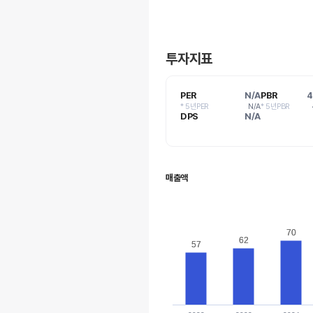
투자지표
PER
N/A
PBR
4
* 5년PER
N/A
* 5년PBR
DPS
N/A
매출액
70
70
62
62
57
57