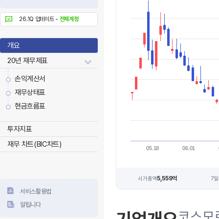
26.1Q 업데이트 -
전체계정
개요
20년 재무제표
손익계산서
재무상태표
현금흐름표
투자지표
재무 차트(BIC차트)
05.18
06.01
5,559억
시가총액
7일
서비스활용법
알립니다
코스모