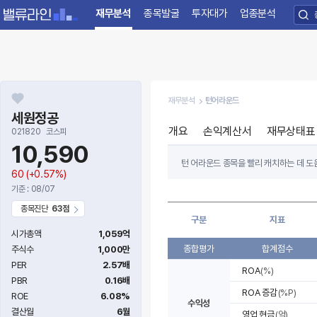
재무분석
종목발굴
투자대가
업종분석
재무분석
턴어라운드
세원정공
개요
손익계산서
재무상태표
021820
코스피
10,590
턴 어라운드 종목을 빨리 캐치하는 데 도움
60
(+0.57%)
절대적인 투자지표가 나빠도 전년 대비 
기준 : 08/07
턴 어라운드 종목을 찾으려면 최근 3~4
종목진단
63점
구분
지표
항목별 지표는 기업의 수익성, 자본조달 및
시가총액
1,059억
종합평가
합계점수
주식수
1,000만
PER
2.57배
ROA
(%)
PBR
0.16배
ROA 증감
(%P)
ROE
6.08%
수익성
결산월
6월
영업 현금
(억)