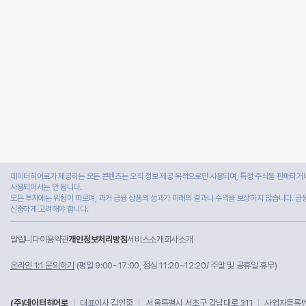
데이터히어로가 제공하는 모든 콘텐츠는 오직 정보 제공 목적으로만 사용되며, 특정 주식을 판매하거나
사용되어서는 안 됩니다.
모든 투자에는 위험이 따르며, 과거 금융 상품의 성과가 미래의 결과나 수익을 보장하지 않습니다. 금
신중하게 고려해야 합니다.
알립니다
이용약관
개인정보처리방침
서비스소개
회사소개
온라인 1:1 문의하기
(평일 9:00~17:00, 점심 11:20~12:20/ 주말 및 공휴일 휴무)
(주)데이터히어로
대표이사 김인중
서울특별시 서초구 강남대로 311
사업자등록번호