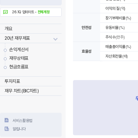
이익의 질
(억)
26.1Q 업데이트 -
전체계정
장기부채비율
(%)
안전성
유동비율
(%)
개요
주식수
(만주)
20년 재무제표
매출총이익률
(%)
손익계산서
효율성
자산회전율
(배)
재무상태표
현금흐름표
투자지표
재무 차트(BIC차트)
서비스활용법
알립니다