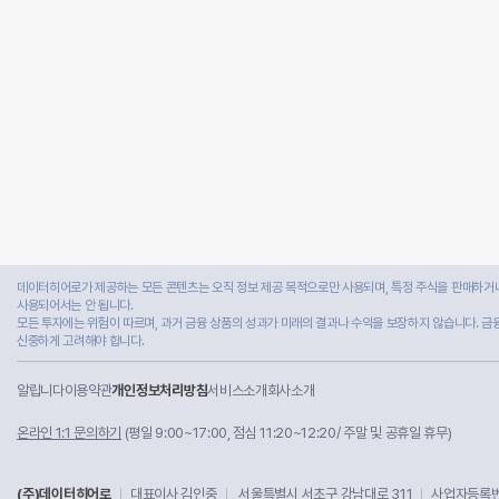
데이터히어로가 제공하는 모든 콘텐츠는 오직 정보 제공 목적으로만 사용되며, 특정 주식을 판매하거나
사용되어서는 안 됩니다.
모든 투자에는 위험이 따르며, 과거 금융 상품의 성과가 미래의 결과나 수익을 보장하지 않습니다. 금
신중하게 고려해야 합니다.
알립니다
이용약관
개인정보처리방침
서비스소개
회사소개
온라인 1:1 문의하기
(평일 9:00~17:00, 점심 11:20~12:20/ 주말 및 공휴일 휴무)
(주)데이터히어로
대표이사 김인중
서울특별시 서초구 강남대로 311
사업자등록번호