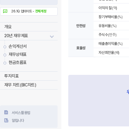
이익의 질
(억)
26.1Q 업데이트 -
전체계정
장기부채비율
(%)
안전성
유동비율
(%)
개요
주식수
(만주)
20년 재무제표
매출총이익률
(%)
손익계산서
효율성
자산회전율
(배)
재무상태표
현금흐름표
투자지표
재무 차트(BIC차트)
서비스활용법
알립니다