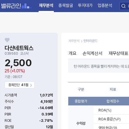
재무분석
종목발굴
투자대가
업종분석
재무분석
턴어라운드
다산네트웍스
개요
손익계산서
재무상태표
039560
코스닥
2,500
턴 어라운드 종목을 빨리 캐치하는 데 도움
25
(+1.01%)
절대적인 투자지표가 나빠도 전년 대비 
기준 : 08/07
턴 어라운드 종목을 찾으려면 최근 3~4
종목진단
41점
구분
지표
항목별 지표는 기업의 수익성, 자본조달 및
시가총액
1,072억
종합평가
합계점수
주식수
4,195만
PER
-14.06배
ROA
(%)
PBR
0.39배
ROA 증감
(%P)
ROE
-2.78%
수익성
결산월
12월
영업 현금
(억)