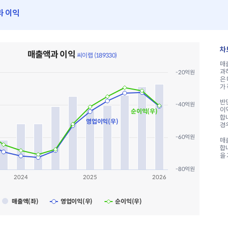
과 이익
랩 (189330)
차
매출액과 이익
rt with 3 data series.
씨이랩 (189330)
매
a table, 매출액과 이익 씨이랩 (189330)
과
-20억원
X axis displaying categories.
은
 Y axes displaying values values and values.
가
반면
-40억원
이
순이익(우)
합
영업이익(우)
경
-60억원
매
합
을
-80억원
2024
2025
2026
매출액(좌)
영업이익(우)
순이익(우)
ve chart.