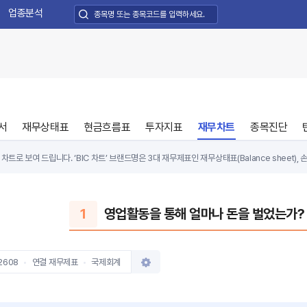
업종분석
서
재무상태표
현금흐름표
투자지표
재무차트
종목진단
트로 보여 드립니다. ‘BIC 차트’ 브랜드명은 3대 재무제표인 재무상태표(Balance sheet), 손익
atement)의 영문 첫 글자를 조합해 만들었습니다.
 기업이 수익을 꾸준히 내고 있는지, 수익이 현금으로 고스란히 쌓이는 좋은 모델을 갖고 있는지,
1
영업활동을 통해 얼마나 돈을 벌었는가?
 비싼지 등을 종합적으로 판단해 빠른 투자의사 결정을 내리는 데 도움을 드립니다.
2608
연결 재무제표
국제회계