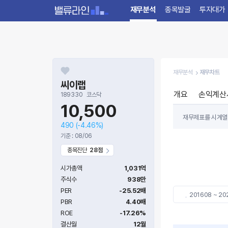
재무분석
종목발굴
투자대가
재무분석
재무차트
씨이랩
개요
손익계산
189330
코스닥
10,500
재무제표를 시계열 차
490
(-4.46%)
(Cashflow st
기준 : 08/06
종목진단
28점
BIC 차트를 통해
현재 시점에서 싼지
시가총액
1,031억
주식수
938만
PER
-25.52배
201608 ~ 20
PBR
4.40배
ROE
-17.26%
결산월
12월