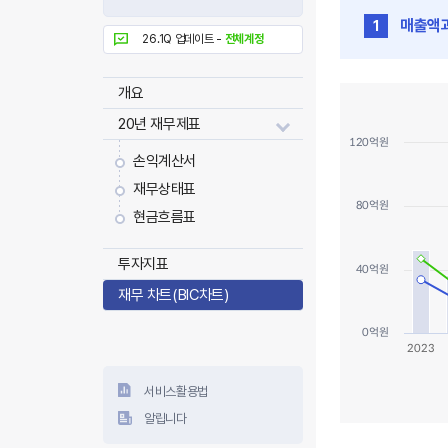
매출액
1
26.1Q 업데이트 -
전체계정
매출액과 이익 씨이
개요
Combination cha
20년 재무제표
View as dat
120억원
The chart has 1 
손익계산서
The chart has 3
재무상태표
80억원
현금흐름표
투자지표
40억원
재무 차트(BIC차트)
0억원
2023
서비스활용법
알립니다
End of interacti