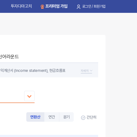
투자다마고치
프리미엄 가입
로그인 / 회원가입
턴어라운드
계산서 (Income statement), 현금흐름표
자세히
 투자 원금을 보존할 만큼 안전한 기업인지를 확인하고
연환산
연간
분기
간단히