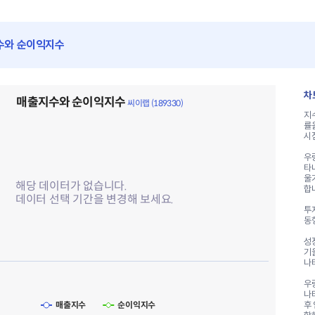
수와 순이익지수
수 씨이랩 (189330)
차
매출지수와 순이익지수
2 lines.
씨이랩 (189330)
지
a table, 매출지수와 순이익지수 씨이랩 (189330)
률
X axis displaying categories.
시
Y axis displaying values. Range: to .
우
타
울
해당 데이터가 없습니다.
합
데이터 선택 기간을 변경해 보세요.
투
동
성
기
나
우
나
매출지수
순이익지수
후