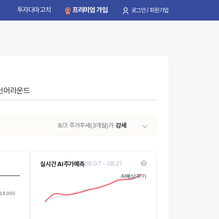
투자다마고치
프리미엄 가입
로그인 / 회원가입
턴어라운드
8/7. 주가추세(3개월)가
강세 → 중립
으로 전환되었습니다.(최근 7일 주
실시간 AI주가예측
08.07 ~ 08.21
14k
AI예상주가
AI예상주가
Values
18,000
12k