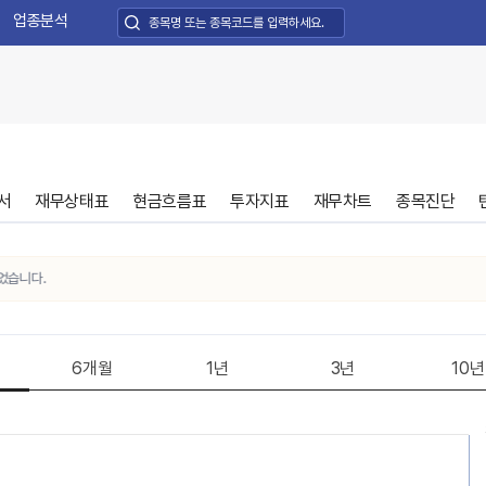
업종분석
서
재무상태표
현금흐름표
투자지표
재무차트
종목진단
니다.
6개월
1년
3년
10년