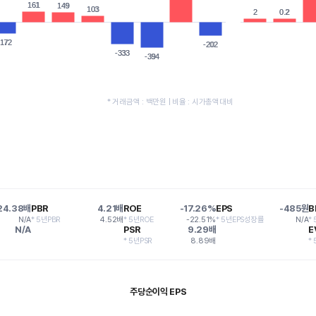
161
161
149
149
103
103
2
2
0.2
0.2
-172
-172
-202
-202
-333
-333
-394
-394
* 거래금액 : 백만원 | 비율 : 시가총액대비
24.38배
PBR
4.21배
ROE
-17.26%
EPS
-485원
B
N/A
* 5년PBR
4.52배
* 5년ROE
-22.51%
* 5년EPS성장률
N/A
*
N/A
PSR
9.29배
E
* 5년PSR
8.89배
*
주당순이익 EPS