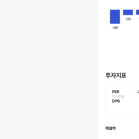
-185
-185
-489
-489
투자지표
PER
-
* 5년PER
DPS
매출액