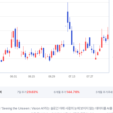
06.01
06.15
06.29
07.13
07.27
억
29.63%
144.76%
7일 주가
6개월 주가
3개월 주가추세
'Seeing the Unseen : Vision AI'라는 슬로건 아래 사람의 눈에 보이지 않는 데이터