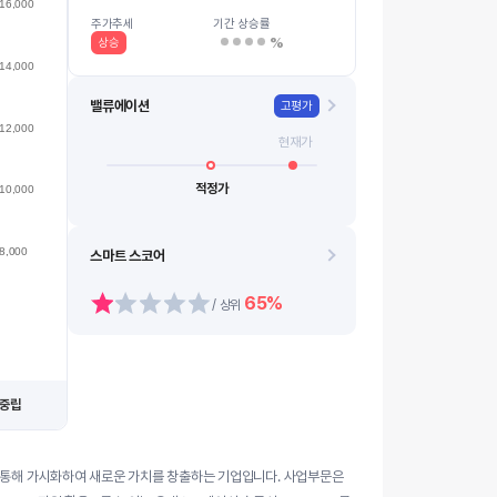
16,000
10k
08.12
08.20
08.13
08.21
08.14
0…
08.10
08.18
08.11
08.19
주가추세
기간 상승률
%
상승
14,000
밸류에이션
고평가
12,000
현재가
적정가
10,000
8,000
스마트 스코어
65%
/ 상위
중립
를 AI를 통해 가시화하여 새로운 가치를 창출하는 기업입니다. 사업부문은