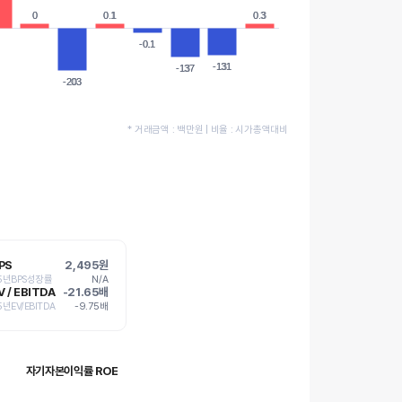
0
0
0.1
0.1
0.3
0.3
-0.1
-0.1
-131
-131
-137
-137
-203
-203
* 거래금액 : 백만원 | 비율 : 시가총액대비
PS
2,495원
 5년BPS성장률
N/A
V / EBITDA
-21.65배
 5년EV/EBITDA
-9.75배
자기자본이익률 ROE