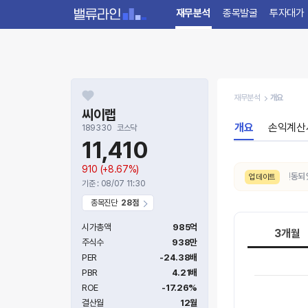
재무분석
종목발굴
투자대가
재무분석
개요
씨이랩
개요
손익계산
189330
코스닥
11,410
910
(+8.67%)
8/7. 수급 신호가
매우강함 → 강함
으로 변동되었습
업데이트
기준 : 08/07 11:30
종목진단
28점
시가총액
985억
3개월
주식수
938만
PER
-24.38배
PBR
4.21배
ROE
-17.26%
결산월
12월