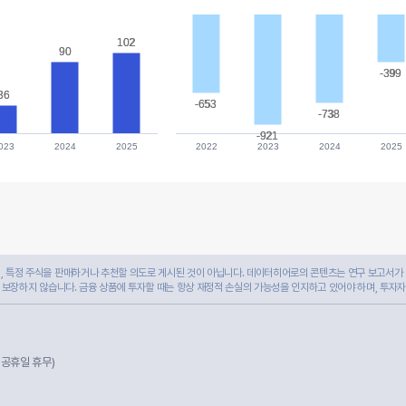
102
102
90
90
-399
-399
36
36
-653
-653
-738
-738
-921
-921
023
2024
2025
2022
2023
2024
2025
 특정 주식을 판매하거나 추천할 의도로 게시된 것이 아닙니다. 데이터히어로의 콘텐츠는 연구 보고서가 
 보장하지 않습니다. 금융 상품에 투자할 때는 항상 재정적 손실의 가능성을 인지하고 있어야 하며, 투자
및 공휴일 휴무)