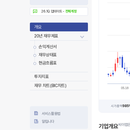
26.1Q 업데이트 -
전체계정
개요
20년 재무제표
손익계산서
재무상태표
현금흐름표
투자지표
재무 차트(BIC차트)
05.18
985
시가총액
서비스활용법
알립니다
씨이랩은 
기업개요