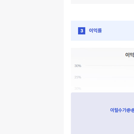
End of interactive chart.
이럴수가@@