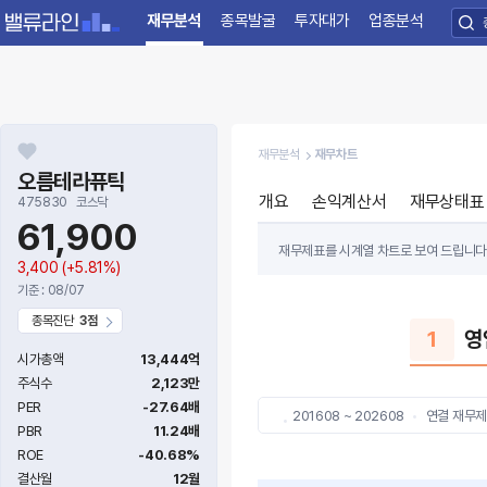
재무분석
종목발굴
투자대가
업종분석
재무분석
재무차트
오름테라퓨틱
개요
손익계산서
재무상태표
475830
코스닥
61,900
재무제표를 시계열 차트로 보여 드립니다. ‘B
3,400
(+5.81%)
statement), 현금흐름표 (Cashflo
기준 : 08/07
종목진단
3점
BIC 차트를 통해 기업이 수익을 꾸준히 
1
영
안전한 기업인지를 확인하고 현재 시점에서
시가총액
13,444억
주식수
2,123만
PER
-27.64배
201608 ~ 202608
연결 재무
PBR
11.24배
ROE
-40.68%
결산월
12월