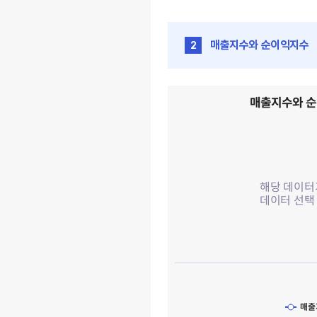
매출지수와 순이익지수
2
매출지수와 순이익지수 오름테라퓨틱 
매출지수와 
Line chart with 2 lines.
View as data table, 매
The chart has 1 X axis displayi
The chart has 1 Y axis displayin
해당 데이터
데이터 선택
매출