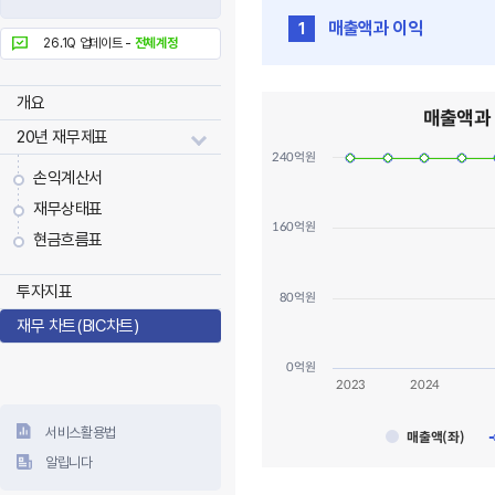
매출액과 이익
1
26.1Q 업데이트 -
전체계정
매출액과 이익 오름테라퓨틱 (475
개요
매출액과
Combination chart with 3 data 
20년 재무제표
View as data table, 매출
240억원
The chart has 1 X axis displayi
손익계산서
The chart has 3 Y axes displayi
재무상태표
160억원
현금흐름표
투자지표
80억원
재무 차트(BIC차트)
0억원
2023
2024
서비스활용법
매출액(좌)
알립니다
End of interactive chart.