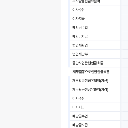
투자활동현금유출액
이자수취
이자지급
배당금수입
배당금지급
법인세환입
법인세납부
중단사업관련현금흐름
재무활동으로인한현금흐름
재무활동현금유입액(가산)
재무활동현금유출액(차감)
이자수취
이자지급
배당금수입
배당금지급