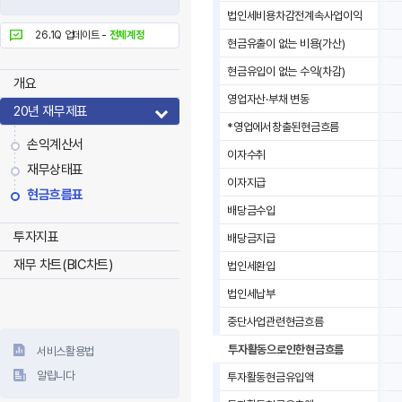
법인세비용차감전계속사업이익
26.1Q 업데이트 -
전체계정
현금유출이 없는 비용(가산)
현금유입이 없는 수익(차감)
개요
영업자산·부채 변동
20년 재무제표
*영업에서창출된현금흐름
손익계산서
이자수취
재무상태표
이자지급
현금흐름표
배당금수입
투자지표
배당금지급
재무 차트(BIC차트)
법인세환입
법인세납부
중단사업관련현금흐름
투자활동으로인한현금흐름
서비스활용법
알립니다
투자활동현금유입액