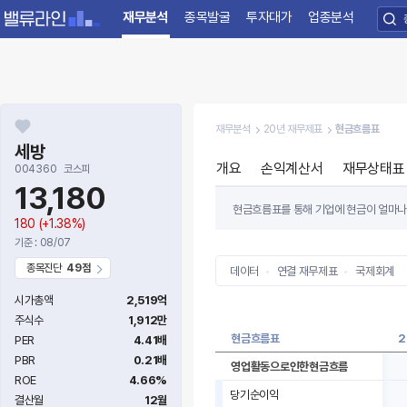
재무분석
종목발굴
투자대가
업종분석
재무분석
20년 재무제표
현금흐름표
세방
개요
손익계산서
재무상태표
004360
코스피
13,180
현금흐름표를 통해 기업에 현금이 얼마나 
180
(+1.38%)
투자활동 현금흐름, 재무활동 현금흐름 3
기준 : 08/07
마이너스(-)를 나타내는 기업이 좋은 기
종목진단
49점
데이터
연결 재무제표
국제회계
시가총액
2,519억
주식수
1,912만
현금흐름표
2
PER
4.41배
PBR
0.21배
영업활동으로인한현금흐름
ROE
4.66%
당기순이익
결산월
12월