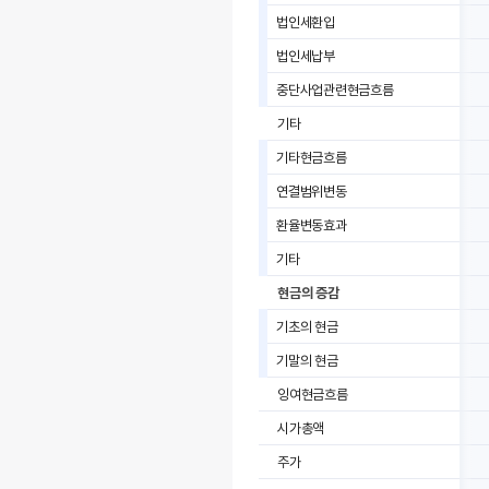
법인세환입
법인세납부
중단사업관련현금흐름
기타
기타현금흐름
연결범위변동
환율변동효과
기타
현금의 증감
기초의 현금
기말의 현금
잉여현금흐름
시가총액
주가