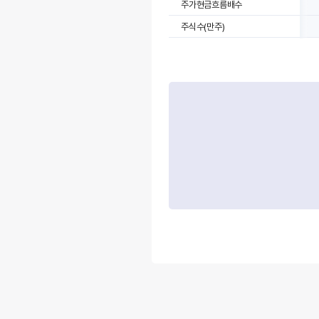
주가현금흐름배수
주식수(만주)