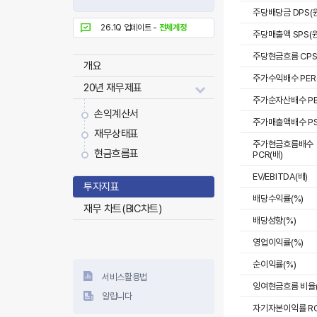
주당배당금 DPS(원
26.1Q 업데이트 -
전체계정
주당매출액 SPS(원
주당현금흐름 CPS
개요
주가수익배수 PER
20년 재무제표
주가순자산배수 PB
손익계산서
주가매출액배수 PS
재무상태표
주가현금흐름배수
현금흐름표
PCR(배)
EV/EBITDA(배)
투자지표
배당수익률(%)
재무 차트(BIC차트)
배당성향(%)
영업이익률(%)
순이익률(%)
서비스활용법
잉여현금흐름 비율(
알립니다
자기자본이익률 RO