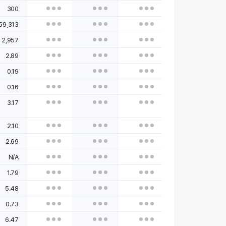
300
59,313
2,957
2.89
0.19
0.16
3.17
2.10
2.69
N/A
1.79
5.48
0.73
6.47