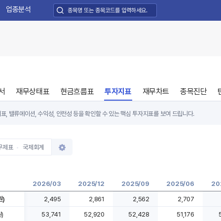
업종분석
서
재무상태표
현금흐름표
투자지표
재무차트
종목진단
표, 밸류에이션, 수익성, 안전성 등을 확인할 수 있는 핵심 투자지표를 보여 드립니다.
무제표
국제회계
2026/03
2025/12
2025/09
2025/06
20
원)
2,495
2,861
2,562
2,707
)
53,741
52,920
52,428
51,176