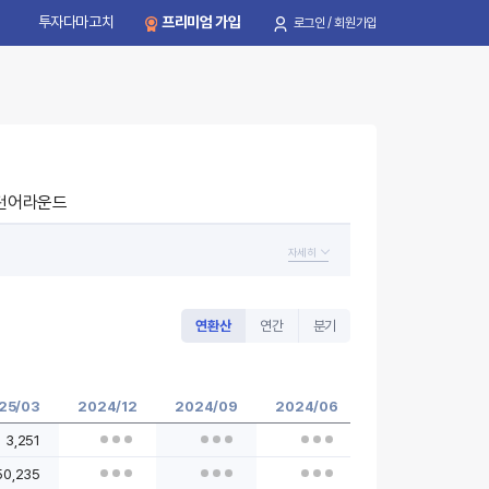
투자다마고치
프리미엄 가입
로그인 / 회원가입
턴어라운드
자세히
연환산
연간
분기
25/03
2024/12
2024/09
2024/06
2024/03
2
3,251
50,235