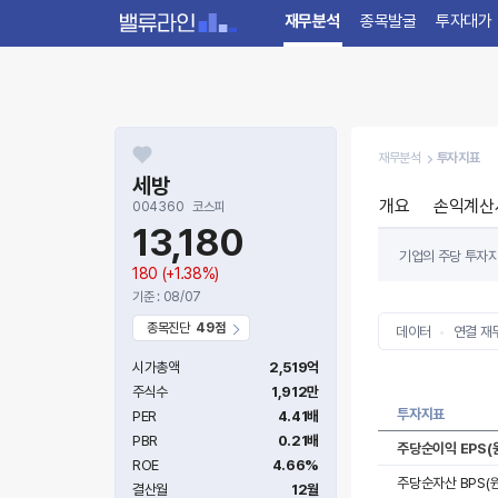
재무분석
종목발굴
투자대가
재무분석
투자지표
세방
개요
손익계산
004360
코스피
13,180
기업의 주당 투자지
180
(+1.38%)
기준 : 08/07
종목진단
49점
데이터
연결 재
시가총액
2,519억
주식수
1,912만
투자지표
PER
4.41배
PBR
0.21배
주당순이익 EPS(
ROE
4.66%
주당순자산 BPS(원
결산월
12월