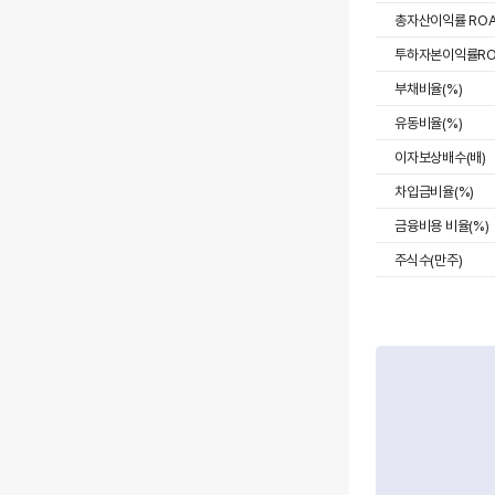
총자산이익률 ROA
투하자본이익률ROI
부채비율(%)
유동비율(%)
이자보상배수(배)
차입금비율(%)
금융비용 비율(%)
주식수(만주)