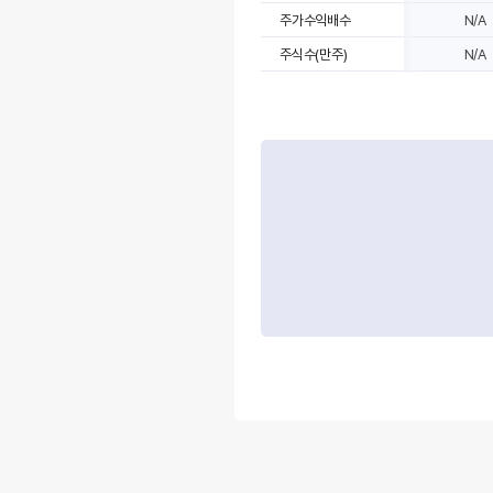
주가수익배수
N/A
주식수(만주)
N/A