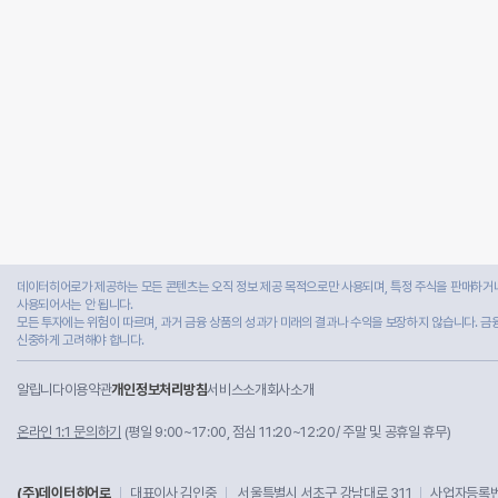
데이터히어로가 제공하는 모든 콘텐츠는 오직 정보 제공 목적으로만 사용되며, 특정 주식을 판매하거나
사용되어서는 안 됩니다.
모든 투자에는 위험이 따르며, 과거 금융 상품의 성과가 미래의 결과나 수익을 보장하지 않습니다. 금
신중하게 고려해야 합니다.
알립니다
이용약관
개인정보처리방침
서비스소개
회사소개
온라인 1:1 문의하기
(평일 9:00~17:00, 점심 11:20~12:20/ 주말 및 공휴일 휴무)
(주)데이터히어로
대표이사 김인중
서울특별시 서초구 강남대로 311
사업자등록번호