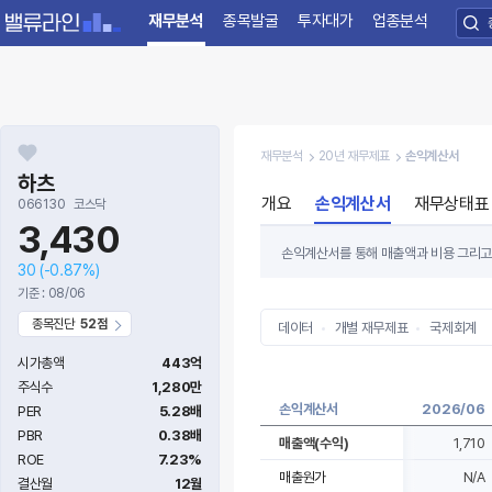
재무분석
종목발굴
투자대가
업종분석
재무분석
20년 재무제표
손익계산서
하츠
개요
손익계산서
재무상태표
066130
코스닥
3,430
손익계산서를 통해 매출액과 비용 그리고 
30
(-0.87%)
수록 기업가치는 높아지게 됩니다.
기준 : 08/06
손익계산서를 볼 때는 '많이 팔고 많이 남
종목진단
52점
있습니다.
데이터
개별 재무제표
국제회계
시가총액
443억
주식수
1,280만
손익계산서
2026/06
PER
5.28배
PBR
0.38배
매출액(수익)
1,710
ROE
7.23%
매출원가
N/A
결산월
12월