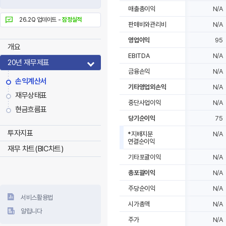
매출총이익
N/A
26.2Q 업데이트 -
잠정실적
판매비와관리비
N/A
영업이익
95
개요
EBITDA
N/A
20년 재무제표
금융손익
N/A
손익계산서
기타영업외손익
N/A
재무상태표
중단사업이익
N/A
현금흐름표
당기순이익
75
투자지표
*지배지분
N/A
연결순이익
재무 차트(BIC차트)
기타포괄이익
N/A
총포괄이익
N/A
주당순이익
N/A
서비스활용법
시가총액
N/A
알립니다
주가
N/A