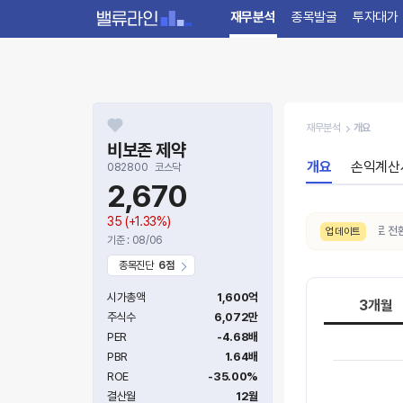
재무분석
종목발굴
투자대가
재무분석
개요
비보존 제약
개요
손익계산
082800
코스닥
2,670
35
(+1.33%)
8/5. 주가추세(3개월)가
약세 → 중립
으로 전환되었
업데이트
기준 : 08/06
종목진단
6점
시가총액
1,600억
3개월
주식수
6,072만
PER
-4.68배
PBR
1.64배
ROE
-35.00%
결산월
12월