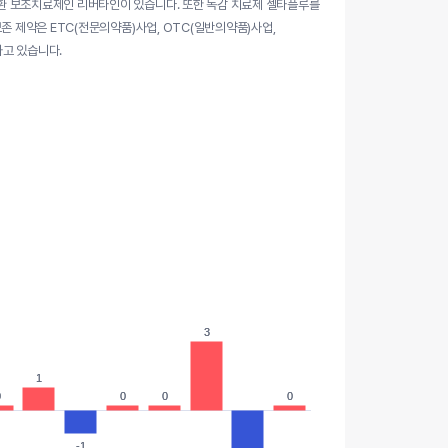
환 보조치료제인 리버타인이 있습니다. 또한 독감 치료제 셀타플루를
존 제약은 ETC(전문의약품)사업, OTC(일반의약품)사업,
고 있습니다.
3
3
1
1
0
0
0
0
0
0
0
0
-1
-1