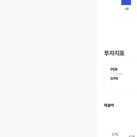
-49
-49
투자지표
PER
* 5년PER
DPS
매출액
575
575