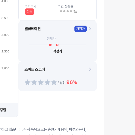
4,000
2600
08.12
08.20
08.13
08.21
08.14
0…
08.10
08.18
08.11
08.19
주가추세
기간 상승률
%
상승
3,500
밸류에이션
저평가
3,000
현재가
적정가
2,500
2,000
스마트 스코어
96%
/ 상위
중립
력하고 있습니다. 주력 품목으로는 순환기계용약, 피부외용제,