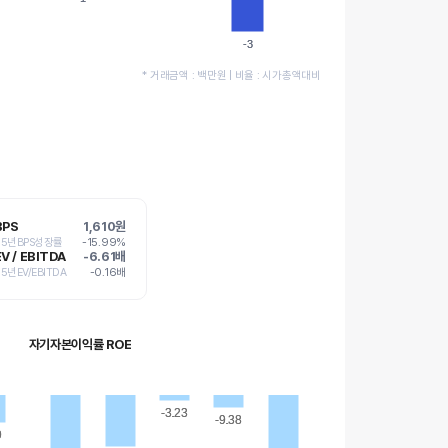
-3
-3
* 거래금액 : 백만원 | 비율 : 시가총액대비
BPS
1,610원
* 5년BPS성장률
-15.99%
EV / EBITDA
-6.61배
 5년EV/EBITDA
-0.16배
자기자본이익률 ROE
-3.23
-3.23
-9.38
-9.38
9
9