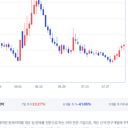
8
06.01
06.15
06.29
07.13
07.27
00억
22.27%
-41.05%
7일 주가
6개월 주가
3개월 주가추세
제약은 완제의약품 제조 및 판매를 전문으로 하는 의약 전문 기업으로, 혁신 신약 연구개발에 주