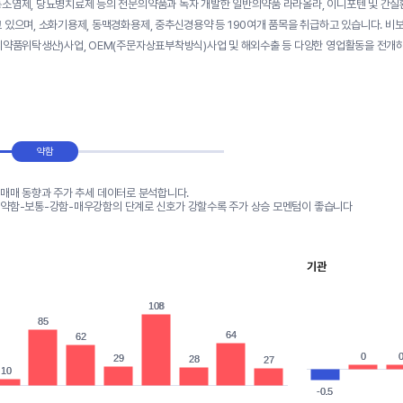
소염제, 당뇨병치료제 등의 전문의약품과 독자 개발한 일반의약품 라라올라, 이니포텐 및 간질
 있으며, 소화기용제, 동맥경화용제, 중추신경용약 등 190여개 품목을 취급하고 있습니다. 비보
의약품위탁생산)사업, OEM(주문자상표부착방식)사업 및 해외수출 등 다양한 영업활동을 전개하
약함
 매매 동향과 주가 추세 데이터로 분석합니다.
-약함-보통-강함-매우강함의 단계로 신호가 강할수록 주가 상승 모멘텀이 좋습니다
기관
108
108
85
85
64
64
62
62
0
0
29
29
28
28
27
27
10
10
-0.5
-0.5