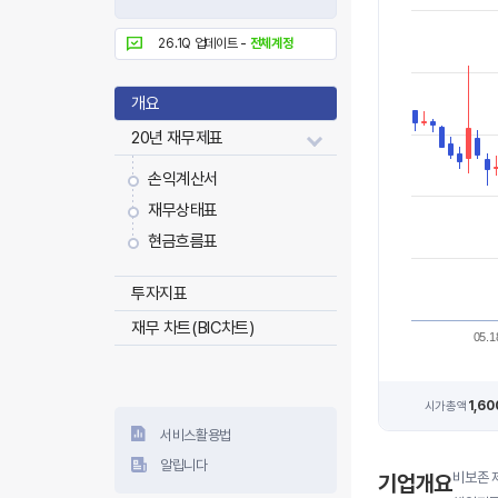
26.1Q 업데이트 -
전체계정
개요
20년 재무제표
손익계산서
재무상태표
현금흐름표
투자지표
재무 차트(BIC차트)
05.1
1,6
시가총액
서비스활용법
알립니다
비보존 
기업개요