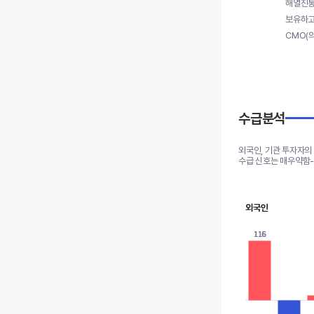
해열진통
보유하고
CMO(
수급분석
외국인, 기관 투자자의
수급 신호는 매우약함
외국인
116
116