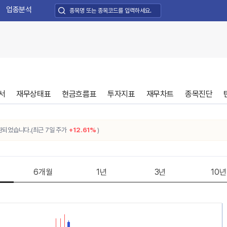
업종분석
서
재무상태표
현금흐름표
투자지표
재무차트
종목진단
습니다.(최근 7일 주가
+12.61%
)
6개월
1년
3년
10년