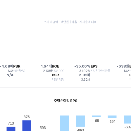
* 거래금액 : 백만원 | 비율 : 시가총액대비
-4.68배
PBR
1.64배
ROE
-35.00%
EPS
-638원
N/A
* 5년PBR
2.10배
* 5년ROE
-31.92%
* 5년EPS성장률
N/A
N/A
PSR
2.92배
* 5년PSR
3.32배
*
주당순이익 EPS
876
876
-66
-66
-194
-194
713
713
-60
-60
593
593
-863
-863