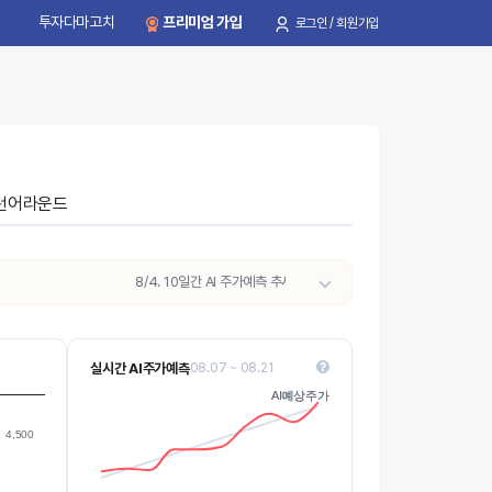
투자다마고치
프리미엄 가입
로그인 / 회원가입
턴어라운드
8/4. 10일간 AI 주가예측 추세가
상승
으로 전환되었습니다. (기간 예측
실시간 AI주가예측
08.07 ~ 08.21
3000
AI예상주가
AI예상주가
Values
4,500
2800