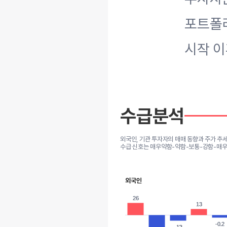
포트폴리
시작 이
수급분석
외국인, 기관 투자자의 매매 동향과 주가 추
수급 신호는 매우약함-약함-보통-강함-매우
외국인
26
26
13
13
-0.2
-0.2