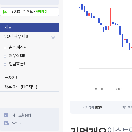
26.1Q 업데이트 -
전체계정
개요
20년 재무제표
손익계산서
재무상태표
현금흐름표
투자지표
재무 차트(BIC차트)
05.18
06.01
193억
시가총액
7일 주
서비스활용법
알립니다
이스트