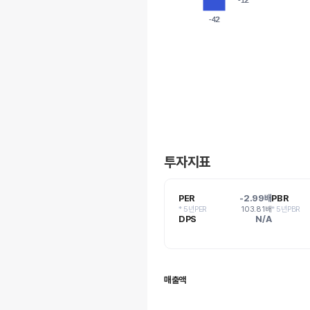
-12
-12
-42
-42
투자지표
PER
-2.99배
PBR
* 5년PER
103.81배
* 5년PBR
DPS
N/A
매출액