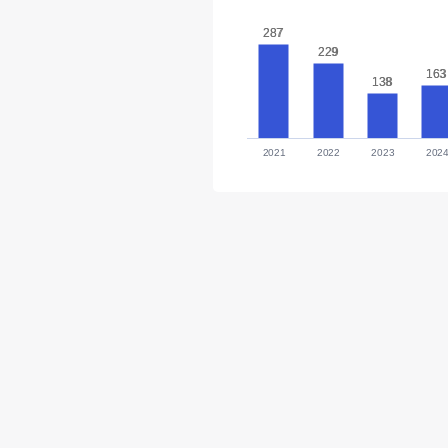
287
287
229
229
163
163
138
138
2021
2022
2023
202