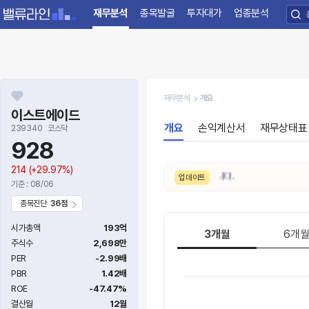
재무분석
종목발굴
투자대가
업종분석
재무분석
개요
이스트에이드
개요
손익계산서
재무상태표
239340
코스닥
928
214
(+29.97%)
8/6. 수급 신호가
보통 → 강함
으로 변동되었습니다.
업데이트
기준 : 08/06
종목진단
36점
시가총액
193억
3개월
6개
주식수
2,698만
PER
-2.99배
PBR
1.42배
ROE
-47.47%
결산월
12월