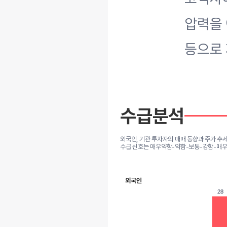
압력을
등으로
수급분석
외국인, 기관 투자자의 매매 동향과 주가 추
수급 신호는 매우약함-약함-보통-강함-매우
외국인
28
28