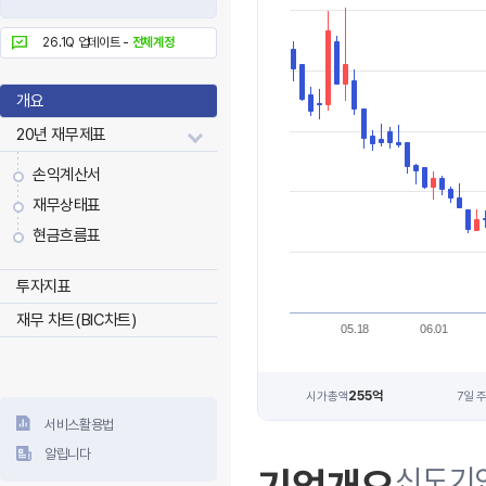
26.1Q 업데이트 -
전체계정
개요
20년 재무제표
손익계산서
재무상태표
현금흐름표
투자지표
재무 차트(BIC차트)
05.18
06.01
255억
시가총액
7일 
서비스활용법
알립니다
신도기