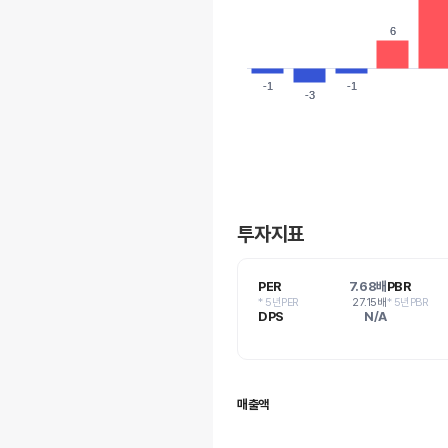
6
6
-1
-1
-1
-1
-3
-3
투자지표
PER
7.68배
PBR
* 5년PER
27.15배
* 5년PBR
DPS
N/A
매출액