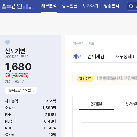
재무분석
종목발굴
투자대가
업종분석
재무분석
개요
신도기연
개요
손익계산서
재무상태표
290520
코스닥
1,680
58
(+3.58%)
8/6. 10일간 AI 주가예측 추세가
하락
으로 전환되었습니다. (기간 예측상
업데이트
기준 : 08/07
종목진단
42점
시가총액
255억
3개월
6개
주식수
1,593만
PER
7.68배
PBR
0.43배
ROE
5.56%
결산월
12월