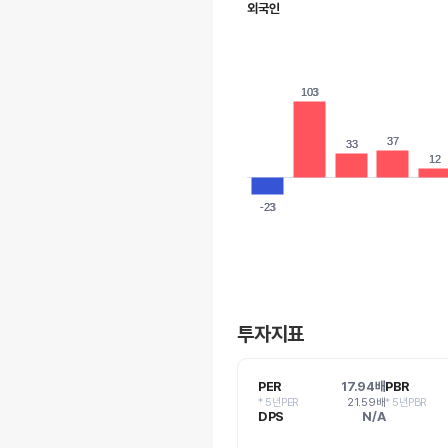
외국인
103
103
37
37
33
33
12
12
-23
-23
투자지표
PER
17.94배
PBR
* 5년PER
21.59배
* 5년PBR
DPS
N/A