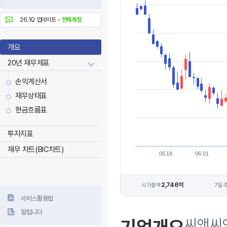
26.1Q 업데이트 -
전체계정
개요
20년 재무제표
손익계산서
재무상태표
현금흐름표
투자지표
재무 차트(BIC차트)
05.18
06.01
2,746억
시가총액
7일 
서비스활용법
알립니다
씨앤씨