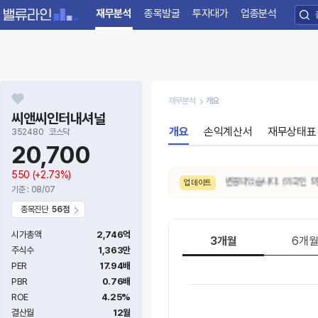
재무분석
종목발굴
투자대가
업종분석
재무분석
개요
씨앤씨인터내셔널
개요
손익계산서
재무상태표
352480
코스닥
20,700
550
(+2.73%)
8/7. 수급 신호가
보통 → 매우강함
으로 변동되었습니다. (외국인 9일 연
업데이트
기준 : 08/07
종목진단
56점
시가총액
2,746억
3개월
6개
주식수
1,363만
PER
17.94배
PBR
0.76배
ROE
4.25%
결산월
12월