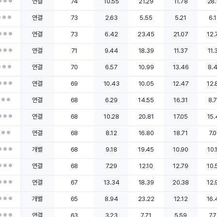
연결
74
10.55
21.29
11.78
28.
연결
73
2.63
5.55
5.21
6.
연결
73
6.42
23.45
21.07
12.
연결
71
9.44
18.39
11.37
11.
연결
70
6.57
10.99
13.46
8.
연결
69
10.43
10.05
12.47
12.
연결
68
6.29
14.55
16.31
8.
연결
68
10.28
20.81
17.05
15.
연결
68
8.12
16.80
18.71
7.
개별
68
9.18
19.45
10.90
10.
연결
68
7.29
12.10
12.79
10.
연결
67
13.34
18.39
20.38
12.
개별
65
8.94
23.22
12.12
16.
연결
63
3.23
7.71
5.59
7.