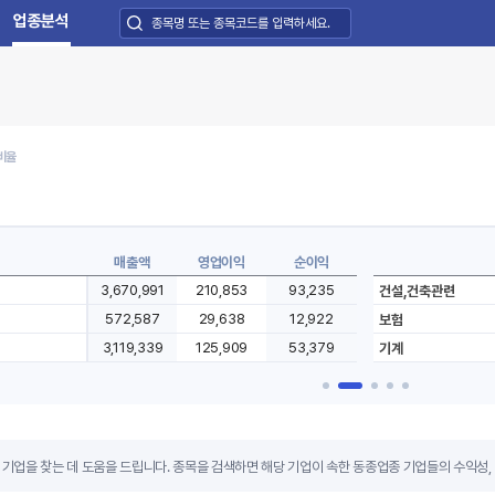
업종분석
비율
매출액
영업이익
순이익
1,349,888
29,189
10,691
강
증권
5,792,866
1,907,026
1,767,735
도체
소프트
958,006
37,433
23,199
T하드웨어
조선
기업을 찾는 데 도움을 드립니다. 종목을 검색하면 해당 기업이 속한 동종업종 기업들의 수익성, 