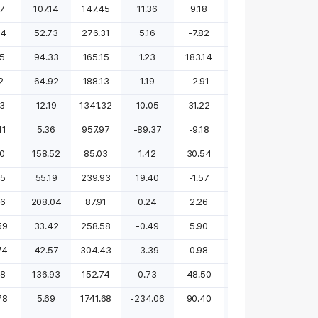
17
107.14
147.45
11.36
9.18
-51.55
-54.33
64
52.73
276.31
5.16
-7.82
-36.96
적전
25
94.33
165.15
1.23
183.14
흑전
적지
12
64.92
188.13
1.19
-2.91
-62.14
-59.94
43
12.19
1341.32
10.05
31.22
흑전
적지
11
5.36
957.97
-89.37
-9.18
적전
적전
10
158.52
85.03
1.42
30.54
-33.98
-66.73
25
55.19
239.93
19.40
-1.57
-37.78
0.00
66
208.04
87.91
0.24
2.26
48.41
201.89
59
33.42
258.58
-0.49
5.90
적전
적전
74
42.57
304.43
-3.39
0.98
적지
흑전
88
136.93
152.74
0.73
48.50
흑전
적지
78
5.69
1741.68
-234.06
90.40
적지
55.89