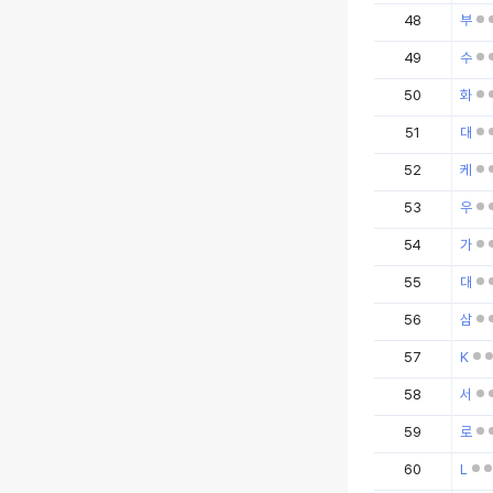
48
부
49
수
50
화
51
대
52
케
53
우
54
가
55
대
56
삼
57
K
58
서
59
로
60
L