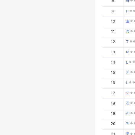
8
하
9
H
10
효
11
흥
12
T
13
태
14
L
15
지
16
L
17
모
18
진
19
전
20
위
21
두