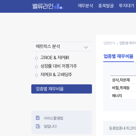
재무분석
종목발굴
투자대가
업종분석
업종별 재무
매트릭스 분석
업종별 재무비율
고ROE & 저PBR
성장률 대비 저평가주
매출액
영업이익
순이익
저PER & 고배당주
1,498,119
58,775
47,859
건설,건축관련
철
1,798,882
127,166
97,431
보험
반
업종별 재무비율
1,186,041
69,937
36,693
기계
I
서비스활용법
알립니다
동종업종내 최고의 
있습니다.