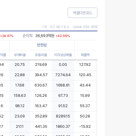
기준 : 최근 4분기 합산 Update 2026. 08/08
순이익
36,693억원
+24.41%
+42.98%
안전성
성장성(yoy)
익률
부채비율
유동비율
이자보상배율
매출액
영업이익
순이익
94
20.75
219.69
0.00
127.92
210.94
116.00
26
22.88
394.57
7274.64
120.45
470.32
308.17
15
17.68
630.67
1698.61
43.44
112.77
85.06
25
158.63
126.26
67.73
15.99
36.53
40.05
16
98.12
163.47
91.52
55.37
281.36
131.14
52
23.09
352.89
8289.15
50.28
63.54
0.00
27
21.11
441.35
1860.37
-15.92
-35.52
-28.62