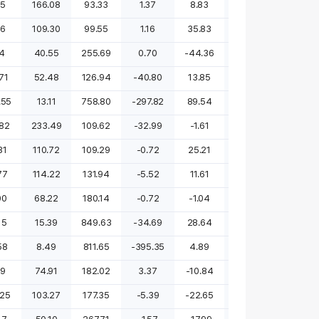
75
166.08
93.33
1.37
8.83
278.37
흑전
36
109.30
99.55
1.16
35.83
흑전
13419.55
14
40.55
255.69
0.70
-44.36
흑전
적전
.71
52.48
126.94
-40.80
13.85
적지
2539.59
.55
13.11
758.80
-297.82
89.54
적지
0.00
.82
233.49
109.62
-32.99
-1.61
적전
0.00
31
110.72
109.29
-0.72
25.21
적전
적지
77
114.22
131.94
-5.52
11.61
적전
0.00
00
68.22
180.14
-0.72
-1.04
적전
0.00
15
15.39
849.63
-34.69
28.64
적지
적지
58
8.49
811.65
-395.35
4.89
적지
흑전
29
74.91
182.02
3.37
-10.84
-32.89
1.25
.25
103.27
177.35
-5.39
-22.65
적전
-64.62