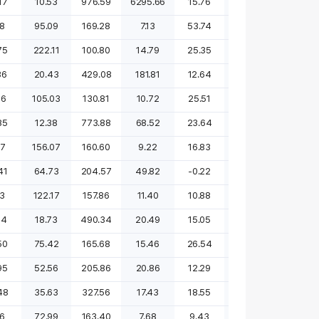
17
10.53
976.59
6295.66
15.76
30.46
22.57
18
95.09
169.28
7.13
53.74
79.28
196.34
75
222.11
100.80
14.79
25.35
94.98
66.59
36
20.43
429.08
181.81
12.64
77.17
36.06
46
105.03
130.81
10.72
25.51
309.91
336.39
85
12.38
773.88
68.52
23.64
18.18
107.15
77
156.07
160.60
9.22
16.83
21.49
46.51
41
64.73
204.57
49.82
-0.22
-12.46
-18.48
03
122.17
157.86
11.40
10.88
41.94
22.83
14
18.73
490.34
20.49
15.05
83.77
75.51
50
75.42
165.68
15.46
26.54
86.17
76.99
95
52.56
205.86
20.86
12.29
-8.38
0.00
48
35.63
327.56
17.43
18.55
80.19
0.00
76
72.99
163.40
7.68
9.43
-5.94
-7.60