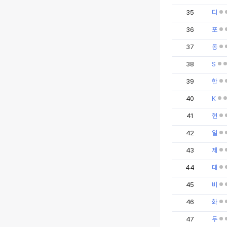
35
디
36
포
37
동
38
S
39
한
40
K
41
현
42
일
43
제
44
대
45
비
46
화
47
두