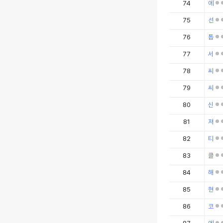
74
에
75
선
76
톱
77
서
78
씨
79
씨
80
신
81
져
82
티
83
클
84
해
85
현
86
코