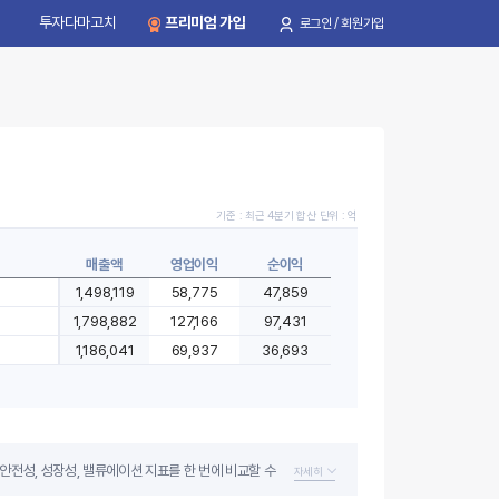
투자다마고치
프리미엄 가입
로그인 / 회원가입
기준 : 최근 4분기 합산 단위 : 억
매출액
영업이익
순이익
2,395,704
196,125
132,542
은행
986,727
86,132
65,344
웨어
IT가전
1,568,801
181,620
91,783
디스플레
안전성, 성장성, 밸류에이션 지표를 한 번에 비교할 수
자세히