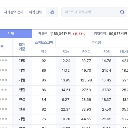
시가총액 전체
이익 전체
기계
매출액
1,186,041억원
영업이익
69,937억원
+15.53%
스마트스코어
수익성
회계
종목
기준
점수
ROA
ROIC
ROE
영업이
개별
92
12.24
39.77
14.78
42.
개별
86
17.12
49.70
21.04
18.
개별
86
13.95
123.98
16.42
29.
연결
86
14.61
27.58
37.82
25.
연결
84
9.27
28.69
18.37
13.
연결
82
22.34
32.93
27.50
35.
개별
76
18.70
44.52
22.65
27.