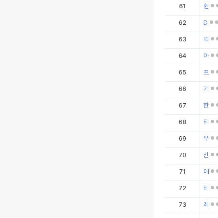
61
현
62
D
63
넥
64
아
65
프
66
기
67
한
68
티
69
우
70
신
71
에
72
비
73
레