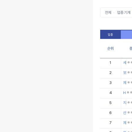
전체
업종 기계
업종
순위
1
세
2
보
3
제
4
H
5
지
6
산
7
제